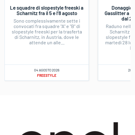
Le squadre di slopestyle freeski a
Donaggio, 
Scharnitz fra il 5 e l’8 agosto
Gasslitter a S
dal 28
Sono complessivamente sette i
convocati fra squadre "A" e "B" di
Raduno nella l
slopestyle freeski per la trasferta
Scharnitz pe
di Scharnitz, in Austria, dove le
slopestyle fr
attende un alle...
martedì 28 lug
lug
04 AGOSTO 2026
28 L
FREESTYLE
FR