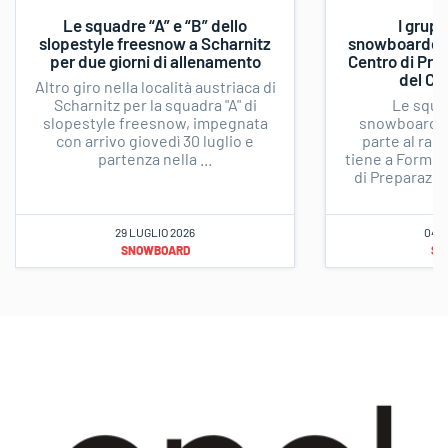
Le squadre “A” e “B” dello
I grupp
slopestyle freesnow a Scharnitz
snowboardcros
per due giorni di allenamento
Centro di Pre
del CO
Altro giro nella località austriaca di
Scharnitz per la squadra "A" di
Le squad
slopestyle freesnow, impegnata
snowboardc
con arrivo giovedì 30 luglio e
parte al rad
partenza nella ...
tiene a Formia 
di Preparazio
29 LUGLIO 2026
04 L
SNOWBOARD
SN