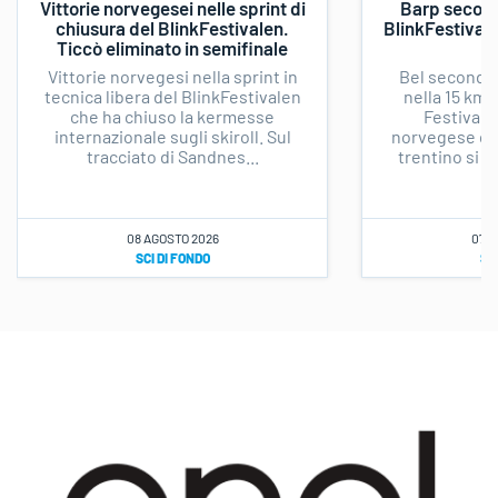
Vittorie norvegesei nelle sprint di
Barp second
chiusura del BlinkFestivalen.
BlinkFestivale
Ticcò eliminato in semifinale
l
Vittorie norvegesi nella sprint in
Bel secondo 
tecnica libera del BlinkFestivalen
nella 15 km 
che ha chiuso la kermesse
Festivale
internazionale sugli skiroll. Sul
norvegese di 
tracciato di Sandnes...
trentino si è
08 AGOSTO 2026
07 A
SCI DI FONDO
SC