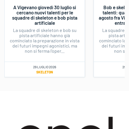
A Vigevano giovedì 30 luglio si
Bob e skele
cercano nuovi talenti per le
talenti: quat
squadre di skeleton e bob pista
agosto fra Vi
artificiale
entrar
La squadre di skeleton e bob su
La squadre di
pista artificiale hanno già
pista arti
cominciato la preparazione in vista
cominciato la p
dei futuri impegni agonistici, ma
dei futuri imp
non si ferma l'oper...
non si f
29 LUGLIO 2026
29 G
SKELETON
S