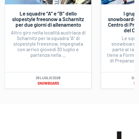
Le squadre “A” e “B” dello
I grupp
slopestyle freesnow a Scharnitz
snowboardcros
per due giorni di allenamento
Centro di Pre
del CO
Altro giro nella località austriaca di
Scharnitz per la squadra "A" di
Le squad
slopestyle freesnow, impegnata
snowboardc
con arrivo giovedì 30 luglio e
parte al rad
partenza nella ...
tiene a Formia 
di Preparazio
29 LUGLIO 2026
04 L
SNOWBOARD
SN