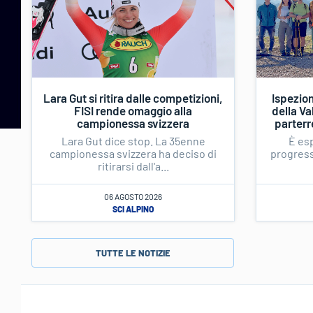
Lara Gut si ritira dalle competizioni,
Ispezion
FISI rende omaggio alla
della Va
campionessa svizzera
parterr
Lara Gut dice stop. La 35enne
È esp
campionessa svizzera ha deciso di
progress”
ritirarsi dall'a...
06 AGOSTO 2026
SCI ALPINO
TUTTE LE NOTIZIE