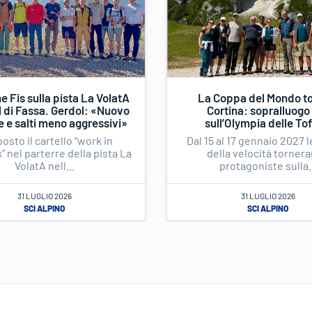
e Fis sulla pista La VolatA
La Coppa del Mondo to
l di Fassa. Gerdol: «Nuovo
Cortina: sopralluogo
e e salti meno aggressivi»
sull’Olympia delle To
osto il cartello “work in
Dal 15 al 17 gennaio 2027 
 nel parterre della pista La
della velocità torner
VolatA nell...
protagoniste sulla..
31 LUGLIO 2026
31 LUGLIO 2026
SCI ALPINO
SCI ALPINO