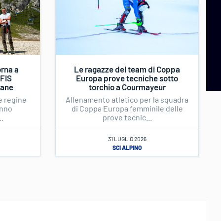
rna a
Le ragazze del team di Coppa
 FIS
Europa prove tecniche sotto
fane
torchio a Courmayeur
le regine
Allenamento atletico per la squadra
anno
di Coppa Europa femminile delle
.
prove tecnic...
31 LUGLIO 2026
SCI ALPINO