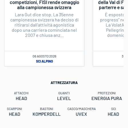
competizioni, FISI rende omaggio
della Val di F
alla campionessa svizzera
parterre e sal
Lara Gut dice stop. La 35enne
È esposto il
campionessa svizzera ha deciso di
progress” nel 
ritirarsi dall'attività agonistica
La VolatA n
dopo una carriera cominciata nel
Pellegrino,
2007 e chiusa anz...
domenica 1
06 AGOSTO 2026
31 
SCI ALPINO
SC
ATTREZZATURA
ATTACCHI
GUANTI
PROTEZIONI
HEAD
LEVEL
ENERGIA PURA
SCARPONI
BASTONI
CASCO/MASCHERA
SCI
HEAD
KOMPERDELL
UVEX
HEAD