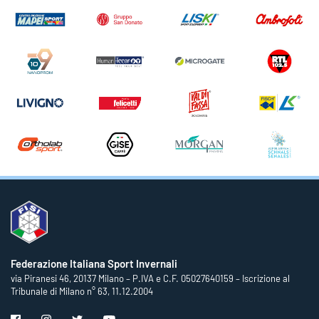
Federazione Italiana Sport Invernali
via Piranesi 46, 20137 Milano – P.IVA e C.F. 05027640159 – Iscrizione al
Tribunale di Milano n° 63, 11.12.2004