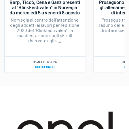
Barp, Ticcò, Cena e Ganz presenti
Proseguono fra
al “BlinkFestivalen” in Norvegia
gli allenamenti
da mercoledì 5 a venerdì 8 agosto
di inter
Norvegia al centro dell'attenzione
Prosegue tra P
degli addetti ai lavori per l'edizione
raduno delle sq
2026 del "Blinkfestivalen", la
di interesse n
manifestazione sugli skiroll
riservata agli s...
03 AGOSTO 2026
30 L
SCI DI FONDO
SC