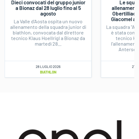
Dieci convocati del gruppo junior
Le squadr
a Bionaz dal 28 luglio fino al 5
allenamento
agosto
Obertilliac
Giacomel a s
La Valle d'Aosta ospita un nuovo
allenamento della squadra junior di
La squadra "A" 
biathlon, convocata dal direttore
è stata convo
tecnico Klaus Hoellrigl a Bionaz da
tecnico Kla
martedì 28...
l'allenament
Anterselv
28 LUGLIO 2026
27 L
BIATHLON
B