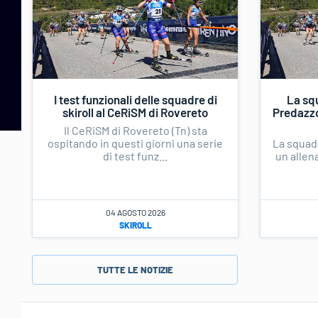
I test funzionali delle squadre di
La squ
skiroll al CeRiSM di Rovereto
Predazzo 
Il CeRiSM di Rovereto (Tn) sta
ospitando in questi giorni una serie
La squadr
di test funz...
un allen
04 AGOSTO 2026
SKIROLL
TUTTE LE NOTIZIE