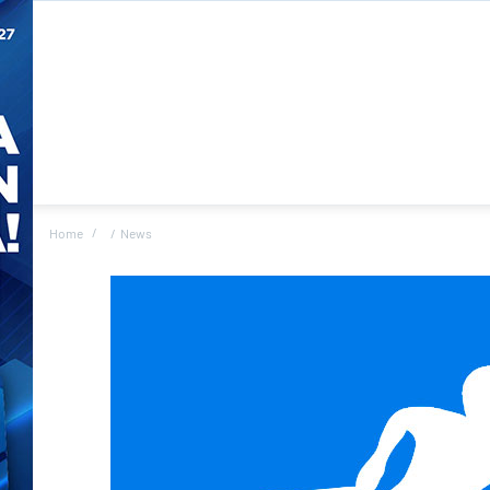
Home
News