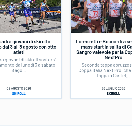
adra giovani di skiroll a
Lorenzetti e Boccardi a se
dal 3 all’8 agosto con otto
mass start in salita di Ca
atleti
Sangro valevole per la Cop
NextPro
a giovani di skiroll sosterrà
amento da lunedì 3 a sabato
Seconda tappa abruzzese
8 ago...
Coppa Italia Next Pro, che
tappa a Castel...
02 AGOSTO 2026
26 LUGLIO 2026
SKIROLL
SKIROLL