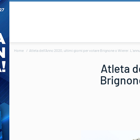
Home
Atleta dell’Anno 2020, ultimi giorni per votare Brignone o Wierer. L’ann
Atleta d
Brignone