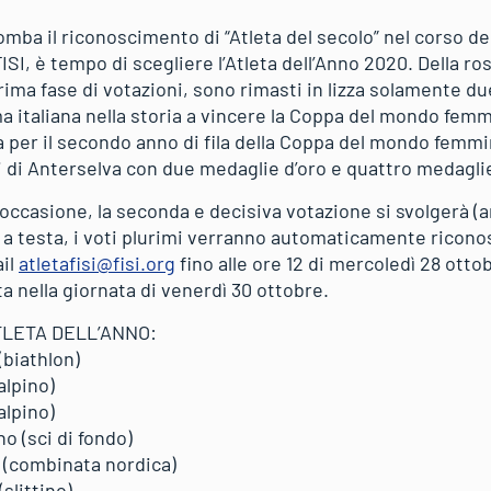
ba il riconoscimento di “Atleta del secolo” nel corso del
FISI, è tempo di scegliere l’Atleta dell’Anno 2020. Della ros
ima fase di votazioni, sono rimasti in lizza solamente due
 italiana nella storia a vincere la Coppa del mondo femmin
 per il secondo anno di fila della Coppa del mondo femmin
i di Anterselva con due medaglie d’oro e quattro medagl
ccasione, la seconda e decisiva votazione si svolgerà (a
a testa, i voti plurimi verranno automaticamente riconos
ail
atletafisi@fisi.org
fino alle ore 12 di mercoledì 28 ott
ta nella giornata di venerdì 30 ottobre.
ATLETA DELL’ANNO:
(biathlon)
alpino)
alpino)
no (sci di fondo)
n (combinata nordica)
slittino)