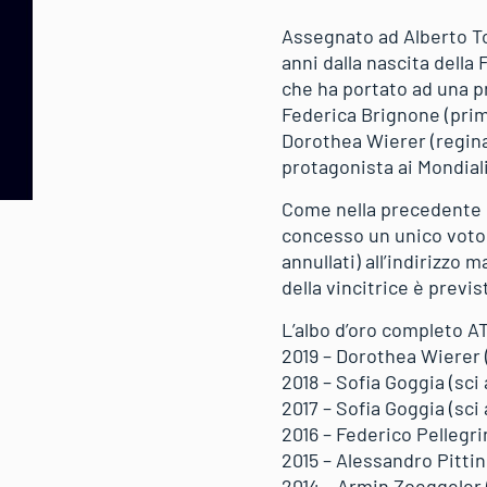
Assegnato ad Alberto Tom
anni dalla nascita della 
che ha portato ad una pr
Federica Brignone (prima
Dorothea Wierer (regina
protagonista ai Mondial
Come nella precedente o
concesso un unico voto 
annullati) all’indirizzo m
della vincitrice è previs
L’albo d’oro completo 
2019 – Dorothea Wierer 
2018 – Sofia Goggia (sci 
2017 – Sofia Goggia (sci 
2016 – Federico Pellegri
2015 – Alessandro Pitti
2014 – Armin Zoeggeler (