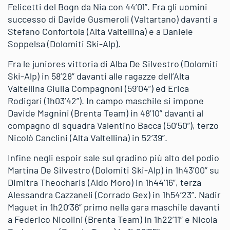
Felicetti del Bogn da Nia con 44’01”. Fra gli uomini
successo di Davide Gusmeroli (Valtartano) davanti a
Stefano Confortola (Alta Valtellina) e a Daniele
Soppelsa (Dolomiti Ski-Alp).
Fra le juniores vittoria di Alba De Silvestro (Dolomiti
Ski-Alp) in 58’28” davanti alle ragazze dell’Alta
Valtellina Giulia Compagnoni (59’04”) ed Erica
Rodigari (1h03’42”). In campo maschile si impone
Davide Magnini (Brenta Team) in 48’10” davanti al
compagno di squadra Valentino Bacca (50’50”), terzo
Nicolò Canclini (Alta Valtellina) in 52’39”.
Infine negli espoir sale sul gradino più alto del podio
Martina De Silvestro (Dolomiti Ski-Alp) in 1h43’00” su
Dimitra Theocharis (Aldo Moro) in 1h44’16”, terza
Alessandra Cazzaneli (Corrado Gex) in 1h54’23”. Nadir
Maguet in 1h20’36” primo nella gara maschile davanti
a Federico Nicolini (Brenta Team) in 1h22’11” e Nicola