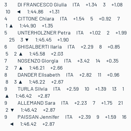
3 DI FRANCESCO Giulia ITA +1.34 3 +1.08
10 ◄ 1:44.86 +1.31
4 CITTONE Chiara ITA +1.54 5 +0.92 7
1 ▲ 1:44.90 +1.35
5 UNTERHOLZNER Petra ITA +1.02 2 +1.99
25 3 ▼ 1:45.45 +1.90
6 GHISALBERTI Ilaria ITA +2.29 8 +0.85
5 2 ▲ 1:45.58 +2.03
7 NOSENZO Giorgia ITA +3.42 14 +0.35
2 7 ▲ 1:46.21 +2.66
8 DANDER Elisabeth ITA +2.82 11 +0.96
8 3 ▲ 1:46.22 +2.67
9 TURLA Silvia ITA +2.59 10 +1.39 13 1
▲ 1:46.42 +2.87
9 ALLEMAND Sara ITA +2.23 7 +1.75 21
2 ▼ 1:46.42 +2.87
9 PAISSAN Jennifer ITA +2.39 9 +1.59 16
◄ 1:46.42 +2.87