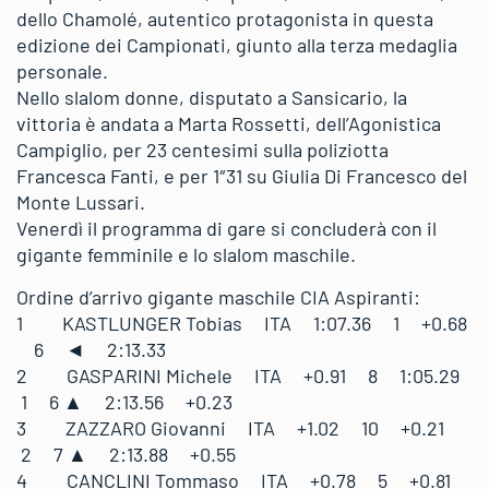
dello Chamolé, autentico protagonista in questa
edizione dei Campionati, giunto alla terza medaglia
personale.
Nello slalom donne, disputato a Sansicario, la
vittoria è andata a Marta Rossetti, dell’Agonistica
Campiglio, per 23 centesimi sulla poliziotta
Francesca Fanti, e per 1″31 su Giulia Di Francesco del
Monte Lussari.
Venerdì il programma di gare si concluderà con il
gigante femminile e lo slalom maschile.
Ordine d’arrivo gigante maschile CIA Aspiranti:
1 KASTLUNGER Tobias ITA 1:07.36 1 +0.68
6 ◄ 2:13.33
2 GASPARINI Michele ITA +0.91 8 1:05.29
1 6 ▲ 2:13.56 +0.23
3 ZAZZARO Giovanni ITA +1.02 10 +0.21
2 7 ▲ 2:13.88 +0.55
4 CANCLINI Tommaso ITA +0.78 5 +0.81