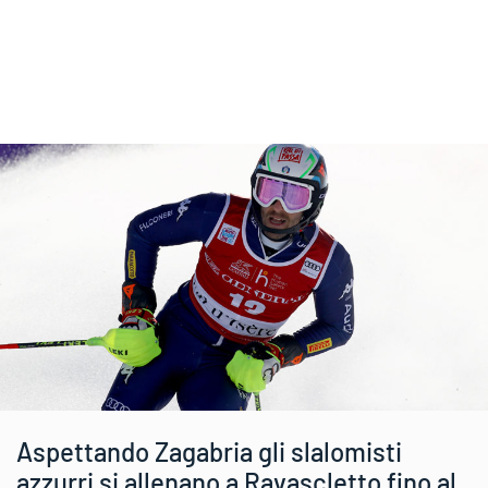
Aspettando Zagabria gli slalomisti
azzurri si allenano a Ravascletto fino al