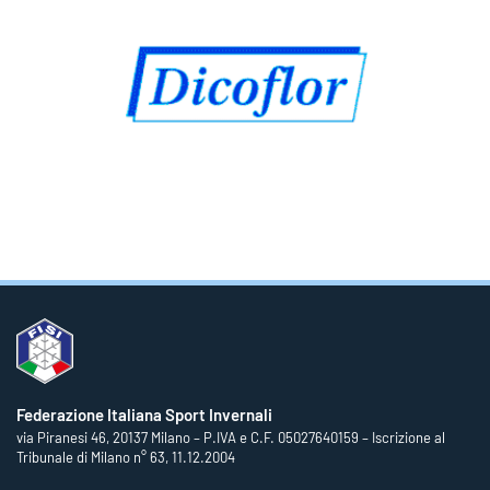
Federazione Italiana Sport Invernali
via Piranesi 46, 20137 Milano – P.IVA e C.F. 05027640159 – Iscrizione al
Tribunale di Milano n° 63, 11.12.2004