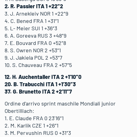
2. R. Passler ITA 1 +22″2
3. J. Arnekleiv NOR 1 +22″9
4. C. Bened FRA 1 +31″1
5. L- Meier SUI 1 +36″3
6. A. Goreeva RUS 3 +48″9
7. E. Bouvard FRA 0 +52″8
8. S. Owren NOR 2 +53″1
9. J. Jakiela POL 2 +53″7
10. S. Chauveau FRA 2 +57″5
12. H. Auchentaller ITA 2 +1’10″0
20. B. Trabucchi ITA 1 +1’30″3
37. G. Brunetto ITA 2 +2’11″7
Ordine d’arrivo sprint maschile Mondiali junior
Obertilliach:
1. E. Claude FRA 0 23’16″1
2. M. Karlik CZE 1 +26″1
3. M. Pervushin RUS 0 +31″3