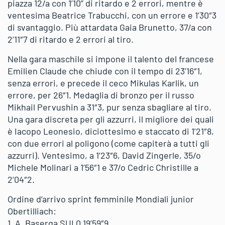
piazza 12/a con 1’10” di ritardo e 2 errori, mentre è
ventesima Beatrice Trabucchi, con un errore e 1’30″3
di svantaggio. Più attardata Gaia Brunetto, 37/a con
2’11″7 di ritardo e 2 errori al tiro.
Nella gara maschile si impone il talento del francese
Emilien Claude che chiude con il tempo di 23’16″1,
senza errori, e precede il ceco Mikulas Karlik, un
errore, per 26″1. Medaglia di bronzo per il russo
Mikhail Pervushin a 31″3, pur senza sbagliare al tiro.
Una gara discreta per gli azzurri, il migliore dei quali
è Iacopo Leonesio, diciottesimo e staccato di 1’21″8,
con due errori al poligono (come capiterà a tutti gli
azzurri). Ventesimo, a 1’23″6, David Zingerle, 35/o
Michele Molinari a 1’56″1 e 37/o Cedric Christille a
2’04″2.
Ordine d’arrivo sprint femminile Mondiali junior
Obertilliach:
1. A. Baserga SUI 0 19’59″9