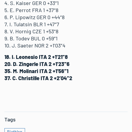
4. S. Kaiser GER 0 +33″1
5. E. Perrot FRA 1 +37″8
6. P. Lipowitz GER 0 +44″8
7. I. Tulatsin BLR 1 +47″7
8. V. Hornig CZE 1 +53″8
9. B. Todev BUL 0 +59″1
10. J. Saeter NOR 2 +1’03″4
18. I. Leonesio ITA 2 +1’21″8
20. D. Zingerle ITA 2 +1’23″6
35. M. Molinari ITA 2 +1’56″1
37. C. Christille ITA 2 +2’04″2
Tags
Biathlon