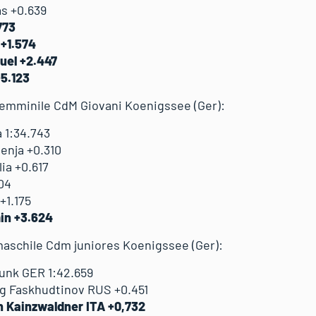
s +0.639
773
 +1.574
el +2.447
5.123
 femminile CdM Giovani Koenigssee (Ger):
 1:34.743
nja +0.310
a +0.617
04
+1.175
in +3.624
maschile Cdm juniores Koenigssee (Ger):
Funk GER 1:42.659
eg Faskhudtinov RUS +0.451
n Kainzwaldner ITA +0,732