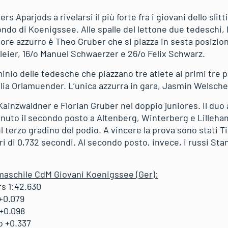
ers Aparjods a rivelarsi il più forte fra i giovani dello slit
ondo di Koenigssee. Alle spalle del lettone due tedeschi
ore azzurro è Theo Gruber che si piazza in sesta posizion
alleier, 16/o Manuel Schwaerzer e 26/o Felix Schwarz.
nio delle tedesche che piazzano tre atlete ai primi tre p
ia Orlamuender. L’unica azzurra in gara, Jasmin Welscher,
ainzwaldner e Florian Gruber nel doppio juniores. Il duo 
nuto il secondo posto a Altenberg, Winterberg e Lilleha
 terzo gradino del podio. A vincere la prova sono stati T
ri di 0,732 secondi. Al secondo posto, invece, i russi Stan
 maschile CdM Giovani Koenigssee (Ger):
s 1:42.630
+0.079
+0.098
 +0.337