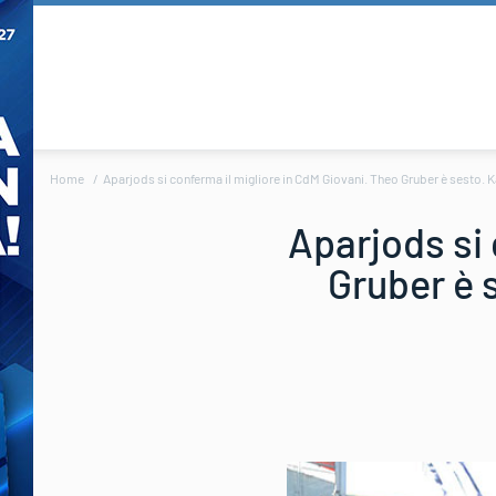
Home
Aparjods si conferma il migliore in CdM Giovani. Theo Gruber è sesto.
Aparjods si 
Gruber è 