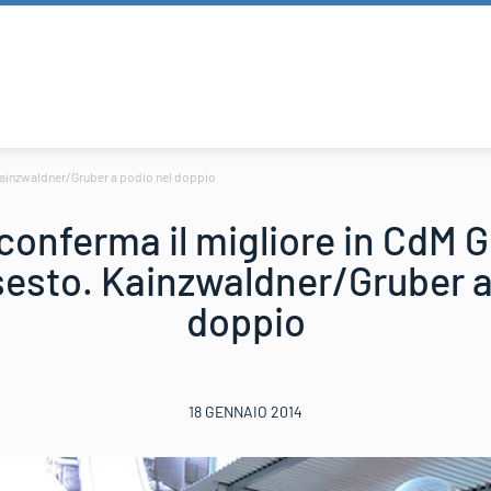
 Kainzwaldner/Gruber a podio nel doppio
conferma il migliore in CdM 
sesto. Kainzwaldner/Gruber a
doppio
18 GENNAIO 2014