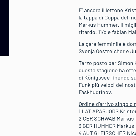
E’ ancora il lettone Krist
la tappa di Coppa del m
Markus Hummer. Il migli
ritardo. 11/o è fabian M
La gara femminile è domi
Svenja Oestreicher e Jul
Terzo posto per Simon K
questa stagione ha otte
di Königssee finendo sul
Funk più veloci dei nost
Faskhudtinov.
Ordine d’arrivo singolo
1 LAT APARJODS Krister
2 GER SCHWAB Markus 
3 GER HUMMER Markus 
4 AUT GLEIRSCHER Nico