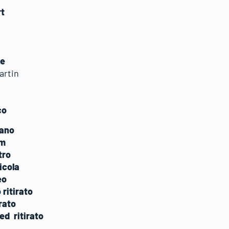
bert
ol
ck
ele
Martin
rico
tefano
am
tro
icola
eo
ritirato
rato
d ritirato