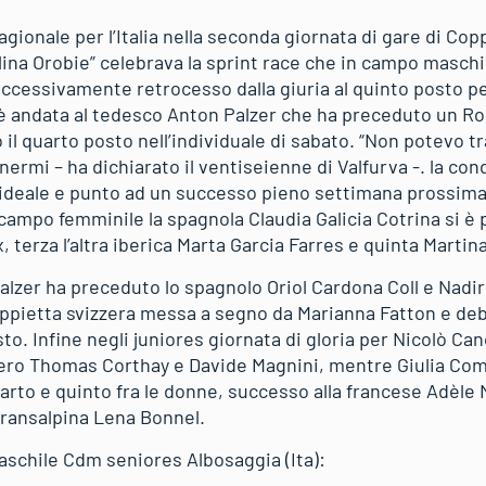
tagionale per l’Italia nella seconda giornata di gare di Co
llina Orobie” celebrava la sprint race che in campo maschil
ccessivamente retrocesso dalla giuria al quinto posto per
a è andata al tedesco Anton Palzer che ha preceduto un Ro
 il quarto posto nell’individuale di sabato. “Non potevo tr
nermi – ha dichiarato il ventiseienne di Valfurva -. la co
at ideale e punto ad un successo pieno settimana prossim
 campo femminile la spagnola Claudia Galicia Cotrina si è p
 terza l’altra iberica Marta Garcia Farres e quinta Martin
Palzer ha preceduto lo spagnolo Oriol Cardona Coll e Nadi
oppietta svizzera messa a segno da Marianna Fatton e deb
to. Infine negli juniores giornata di gloria per Nicolò Canc
zzero Thomas Corthay e Davide Magnini, mentre Giulia Com
arto e quinto fra le donne, successo alla francese Adèle MI
transalpina Lena Bonnel.
maschile Cdm seniores Albosaggia (Ita):