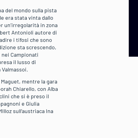
ppa del mondo sulla pista
e era stata vinta dallo
 un’irregolarità in zona
bert Antonioli autore di
adire i tifosi che sono
ndizione sta screscendo,
a nei Campionati
resa il lusso di
a Valmassoi.
r Maguet, mentre la gara
orah Chiarello, con Alba
lini che si è preso il
pagnoni e Giulia
lloz sull’austriaca Ina