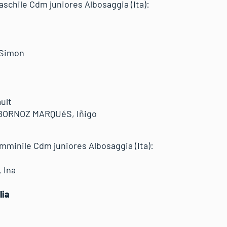
aschile Cdm juniores Albosaggia (Ita):
o
mas
de
, Simon
o
bault
LBORNOZ MARQUéS, Iñigo
emminile Cdm juniores Albosaggia (Ita):
 Ina
iulia
ie