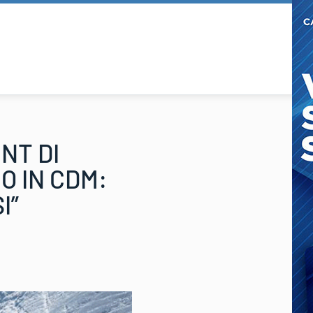
NT DI
O IN CDM:
I”