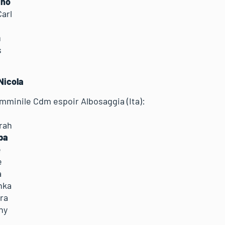
efano
 Carl
iam
ius
icola
emminile Cdm espoir Albosaggia (Ita):
ne
borah
Alba
ice
hie
nna
 Inka
aura
ny