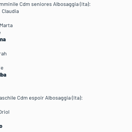
femminile Cdm seniores Albosaggia (Ita):
A, Claudia
, Marta
nne
rtina
ne
borah
ne
elie
 Alba
aschile Cdm espoir Albosaggia (Ita):
 Oriol
rico