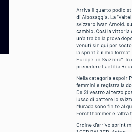
Arriva il quarto podio s
di Albosaggia. La “Valte
svizzero Iwan Arnold, su
cambio. Così la vittori
un’altra bella prova dopo
venuti sin qui per soste
la sprint è il mio form
Europei in Svizzera”. In
precedere Laetitia Roux,
Nella categoria espoir 
femminile registra la d
De Silvestro al terzo pos
lusso di battere lo svi
Murada sono finite al qu
Forchthammer e l’altra 
Ordine d’arrivo sprint 
1 GER PALZER, Anton