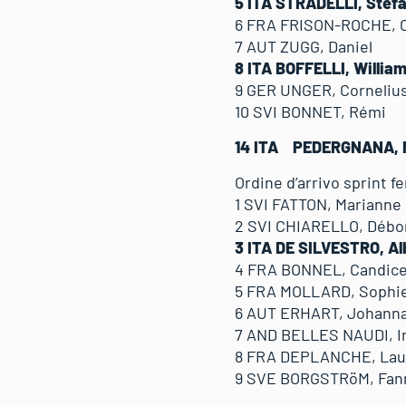
5 ITA STRADELLI, St
6 FRA FRISON-ROCHE,
7 AUT ZUGG, Daniel
8 ITA BOFFELLI, Will
9 GER UNGER, Cornel
10 SVI BONNET, Rémi
14 ITA PEDERGNANA, N
Ordine d’arrivo sprint f
1 SVI FATTON, Marian
2 SVI CHIARELLO, Dé
3 ITA DE SILVESTRO, 
4 FRA BONNEL, Cand
5 FRA MOLLARD, Sop
6 AUT ERHART, Joha
7 AND BELLES NAUDI,
8 FRA DEPLANCHE, L
9 SVE BORGSTRöM, Fan