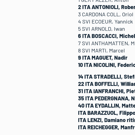
2 ITA ANTONIOLI, Ro
3 CARDONA COLL, Ori
4 SVI ECOEUR, Yanni
5 SVI ARNOLD, Iwan
6 ITA BOSCACCI, Mich
7 SVI ANTHAMATTEN, 
8 SVI MARTI, Marcel
9 ITA MAGUET, Nadir
10 ITA NICOLINI, Fede
14 ITA STRADELLI, S
22 ITA BOFFELLI, Willi
31 ITA lANFRANCHI, Pie
35 ITA PEDERGNANA, N
40 ITA EYDALLIN, Matt
ITA BARAZZUOL, Filippo 
ITA LENZI, Damiano riti
ITA REICHEGGER, Manfre