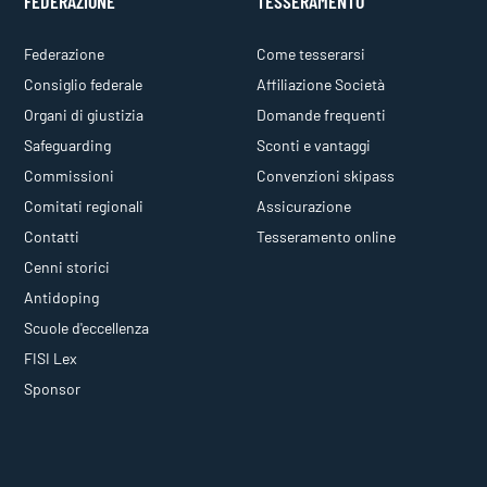
FEDERAZIONE
TESSERAMENTO
Federazione
Come tesserarsi
Consiglio federale
Affiliazione Società
Organi di giustizia
Domande frequenti
Safeguarding
Sconti e vantaggi
Commissioni
Convenzioni skipass
Comitati regionali
Assicurazione
Contatti
Tesseramento online
Cenni storici
Antidoping
Scuole d'eccellenza
FISI Lex
Sponsor