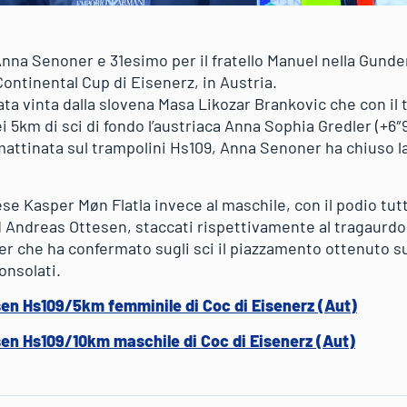
nna Senoner e 31esimo per il fratello Manuel nella Gund
 Continental Cup di Eisenerz, in Austria.
ta vinta dalla slovena Masa Likozar Brankovic che con il 
 5km di sci di fondo l’austriaca Anna Sophia Gredler (+6
 mattinata sul trampolini Hs109, Anna Senoner ha chiuso l
se Kasper Møn Flatla invece al maschile, con il podio tu
Andreas Ottesen, staccati rispettivamente al tragaurdo di
er che ha confermato sugli sci il piazzamento ottenuto s
onsolati.
sen Hs109/5km femminile di Coc di Eisenerz (Aut)
sen Hs109/10km maschile di Coc di Eisenerz (Aut)