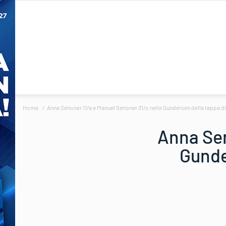
Home
Anna Senoner 11/a e Manuel Senoner 31/o nelle Gundersen della tappa di
Anna Sen
Gunde