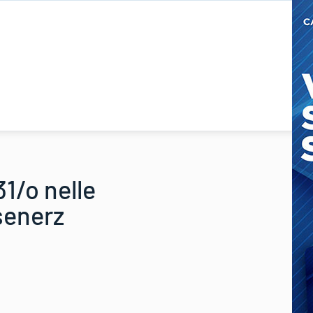
1/o nelle
senerz