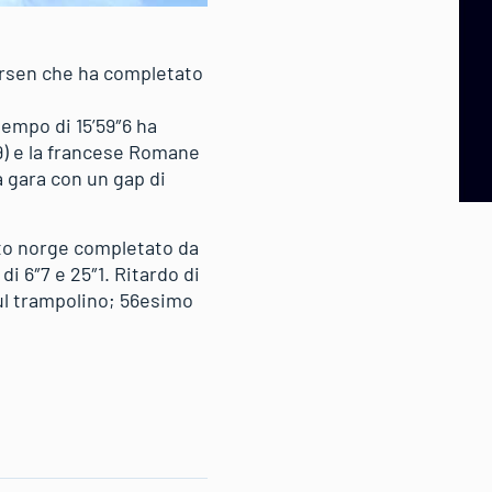
ersen che ha completato
tempo di 15’59″6 ha
″9) e la francese Romane
a gara con un gap di
tto norge completato da
 6″7 e 25″1. Ritardo di
ul trampolino; 56esimo