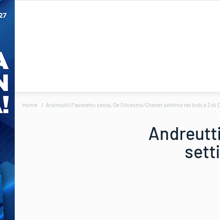
Home
Andreutti/Favaretto sesta, De Silvestro/Chenet settime nel bob a 2 di 
Andreutti
sett