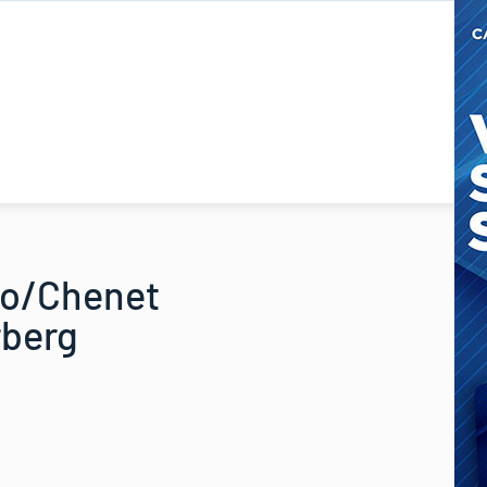
tro/Chenet
rberg