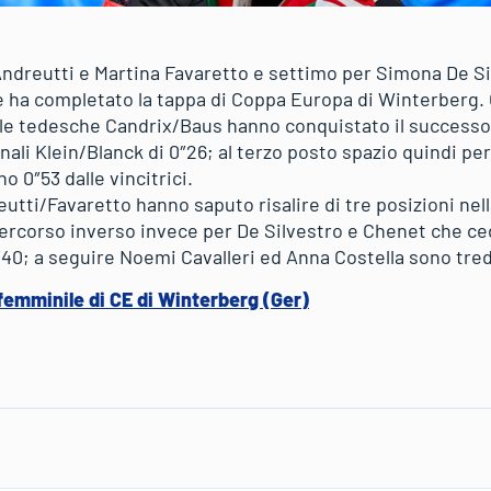
ndreutti e Martina Favaretto e settimo per Simona De Si
he ha completato la tappa di Coppa Europa di Winterberg.
, le tedesche Candrix/Baus hanno conquistato il successo
li Klein/Blanck di 0″26; al terzo posto spazio quindi per
o 0″53 dalle vincitrici.
utti/Favaretto hanno saputo risalire di tre posizioni nel
percorso inverso invece per De Silvestro e Chenet che ce
1″40; a seguire Noemi Cavalleri ed Anna Costella sono tre
 femminile di CE di Winterberg (Ger)