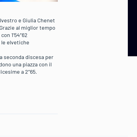
lvestro e Giulia Chenet
 Grazie al miglior tempo
 con 1’54″62
 le elvetiche
la seconda discesa per
dono una piazza con il
dicesime a 2″65.