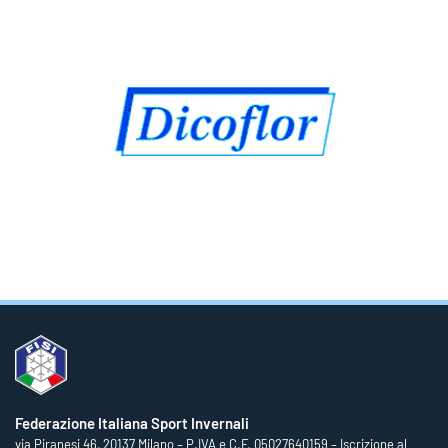
Federazione Italiana Sport Invernali
via Piranesi 46, 20137 Milano – P.IVA e C.F. 05027640159 – Iscrizione al