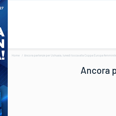
Home
Ancora partenze per Ushuaia, lunedì tocca alla Coppa Europa femminil
Ancora p