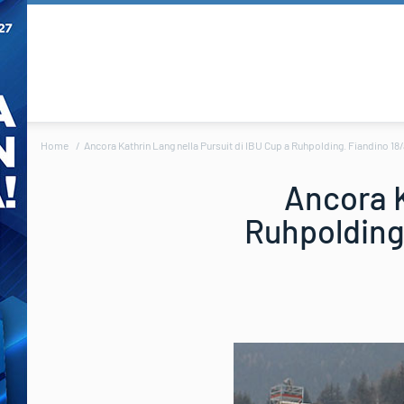
Home
Ancora Kathrin Lang nella Pursuit di IBU Cup a Ruhpolding. Fiandino 18/a
Ancora K
Ruhpolding.