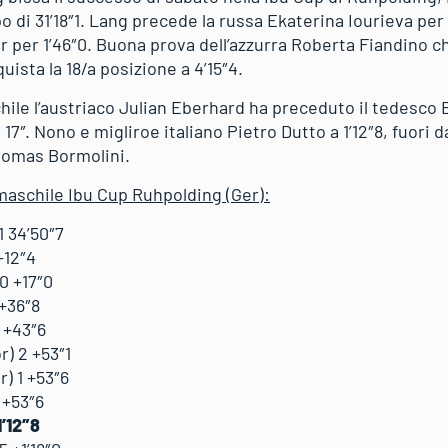
po di 31’18″1. Lang precede la russa Ekaterina Iourieva per
per 1’46″0. Buona prova dell’azzurra Roberta Fiandino che
uista la 18/a posizione a 4’15″4.
le l’austriaco Julian Eberhard ha preceduto il tedesco Be
17″. Nono e migliroe italiano Pietro Dutto a 1’12″8, fuori 
homas Bormolini.
 maschile Ibu Cup Ruhpolding (Ger):
1 34’50″7
+12″4
 0 +17″0
 +36″8
3 +43″6
r) 2 +53″1
r) 1 +53″6
 +53″6
1’12″8