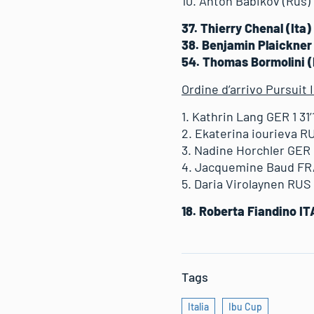
10. Anton Babikov (Rus) 
37. Thierry Chenal (Ita)
38. Benjamin Plaickner 
54. Thomas Bormolini (I
Ordine d’arrivo Pursuit
1. Kathrin Lang GER 1 31’
2. Ekaterina iourieva RU
3. Nadine Horchler GER 1
4. Jacquemine Baud FRA
5. Daria Virolaynen RUS
18. Roberta Fiandino IT
Tags
Italia
Ibu Cup