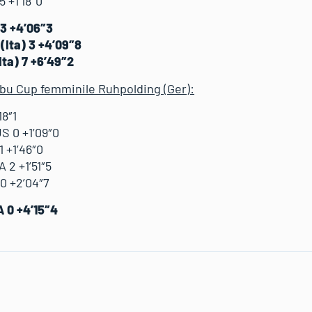
5 +1’18″0
 3 +4’06″3
(Ita) 3 +4’09″8
ta) 7 +6’49″2
 Ibu Cup femminile Ruhpolding (Ger):
18″1
S 0 +1’09″0
 +1’46″0
 2 +1’51″5
 0 +2’04″7
A 0 +4’15″4