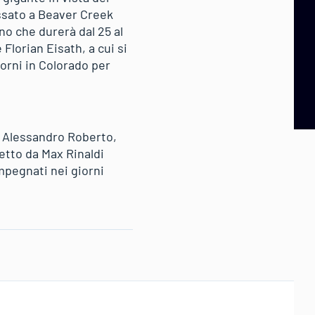
ssato a Beaver Creek
o che durerà dal 25 al
lorian Eisath, a cui si
orni in Colorado per
e Alessandro Roberto,
retto da Max Rinaldi
impegnati nei giorni