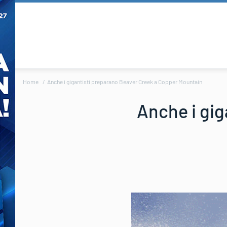
Home
Anche i gigantisti preparano Beaver Creek a Copper Mountain
Anche i gig