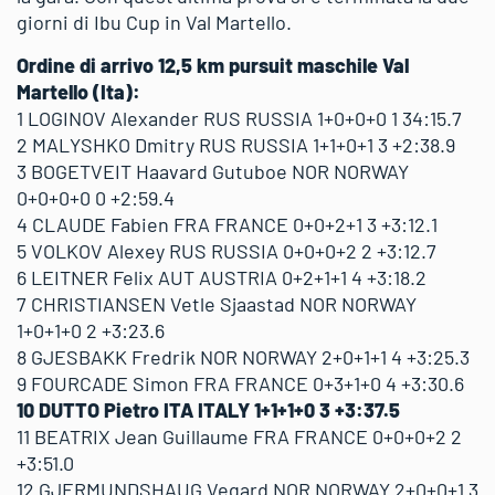
giorni di Ibu Cup in Val Martello.
Ordine di arrivo 12,5 km pursuit maschile Val
Martello (Ita):
1 LOGINOV Alexander RUS RUSSIA 1+0+0+0 1 34:15.7
2 MALYSHKO Dmitry RUS RUSSIA 1+1+0+1 3 +2:38.9
3 BOGETVEIT Haavard Gutuboe NOR NORWAY
0+0+0+0 0 +2:59.4
4 CLAUDE Fabien FRA FRANCE 0+0+2+1 3 +3:12.1
5 VOLKOV Alexey RUS RUSSIA 0+0+0+2 2 +3:12.7
6 LEITNER Felix AUT AUSTRIA 0+2+1+1 4 +3:18.2
7 CHRISTIANSEN Vetle Sjaastad NOR NORWAY
1+0+1+0 2 +3:23.6
8 GJESBAKK Fredrik NOR NORWAY 2+0+1+1 4 +3:25.3
9 FOURCADE Simon FRA FRANCE 0+3+1+0 4 +3:30.6
10 DUTTO Pietro ITA ITALY 1+1+1+0 3 +3:37.5
11 BEATRIX Jean Guillaume FRA FRANCE 0+0+0+2 2
+3:51.0
12 GJERMUNDSHAUG Vegard NOR NORWAY 2+0+0+1 3