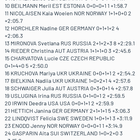
10 BEILMANN Meril EST ESTONIA 0+0+0+1 1 +1:58.7
11 NICOLAISEN Kaia Woeien NOR NORWAY 1+1+0+0 2
+2:05.7
12 HORCHLER Nadine GER GERMANY 0+1+1+2 4
+2:06.3
13 MIRONOVA Svetlana RUS RUSSIA 2+1+2+3 8 +2:29.1
14 RIEDER Christina AUT AUSTRIA 1+1+1+0 3 +2:45.6
15 CHARVATOVA Lucie CZE CZECH REPUBLIC
0+1+4+0 5 +2:50.0
16 KRUCHOVA Mariya UKR UKRAINE 0+0+1+1 2 +2:54.2
17 BIELKINA Nadiia UKR UKRAINE 1+0+2+1 4 +2:57.6
18 SCHWAIGER Julia AUT AUSTRIA 0+3+0+1 4 +2:57.8
19 USLUGINA Irina RUS RUSSIA 0+1+0+1 2 +2:59.5
20 IRWIN Deedra USA USA 0+0+1+1 2 +2:59.9
21 HETTICH Janina GER GERMANY 2+1+1+1 5 +3:06.3
22 LINDQVIST Felicia SWE SWEDEN 1+0+1+1 3 +3:11.9
23 ENODD Jenny NOR NORWAY 0+0+0+1 1 +3:14.9
24 GASPARIN Aita SUI SWITZERLAND 1+0+2+0 3