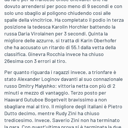
dovuto arrendersi per poco meno di 9 secondi e con
solo uno sbaglio al poligono chiudendo così alle
spalle della vincitrice. Ha completato il podio in terza
posizione la tedesca Karolin Horchler battendo la
russa Daria Virolainen per 3 secondi. Quinta la
migliore delle azzurre, si tratta di Karin Oberhofer
che ha accusato un ritardo di 55.1 dalla vetta della
classifica. Ginevra Rocchia invece ha chiuso
26esima con 3 errori al tiro.
Per quanto riguarda i ragazzi invece, a trionfare è
stato Alexander Loginov davanti al suo connazionale
russo Dmitry Malyshko: vittoria netta con più di 2
minuti e mezzo di vantaggio. Terzo posto per
Haavard Gutuboe Bogetveit bravissimo a non
sbagliare mai al tiro. Il migliore degli italiani è Pietro
Dutto decimo, mentre Rudy Zini ha chiuso
tredicesimo. Invece, Saverio Zini non ha terminato
la gara. Con quest’ultima prova si è terminata la due