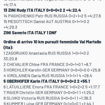
+4:17.4
13 ZINI Rudy ITA ITALY 0+0+0+2 2 +4:22.4
14 PASHCHENKO Petr RUS RUSSIA 0+2+1+2 5 +4:27.6
15 MESOTITSCH Daniel AUT AUSTRIA 0+1+1+0 2
+4:29.3
ZINI Saverio ITA ITALY 1 DNF
Ordine di arrivo 10 km pursuit femminile Val Martello
(Ita):
1 ZAGORUIKO Anastasia RUS RUSSIA 1+0+1+0 2
33:20.8
2 CHEVALIER Chloe FRA FRANCE 0+0+1+0 1 +8.7
3 HORCHLER Karolin GER GERMANY 0+0+0+0 0 +25.8
4 VIROLAINEN Daria RUS RUSSIA 1+1+1+1 4 +28.4
5 OBERHOFER Karin ITA ITALY 0+0+0+2 2 +55.1
6 LATUILLIERE Enora FRA FRANCE 1+0+2+2 5 +1:17.7
7 MAIER Christin GER GERMANY 0+0+0+1 1 +1:25.2
8 SLIVKO Victoria RUS RUSSIA 0+0+0+1 1 +1:36.3
9 KUMMER Luise GER GERMANY 0+1+0+0 1 +1:44.1