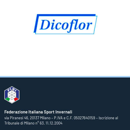
Federazione Italiana Sport Invernali
via Piranesi 46, 20137 Milano – P.IVA e C.F. 05027640159 – Iscrizione al
Tribunale di Milano n° 63, 11.12.2004