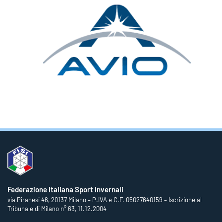
Federazione Italiana Sport Invernali
via Piranesi 46, 20137 Milano – P.IVA e C.F. 05027640159 – Iscrizione al
Tribunale di Milano n° 63, 11.12.2004