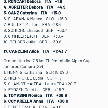
3. RONCARI Debora ITA +1.8
4. AGREITER Debora ITA +4.9
5. GANZ Caterina ITA +13.0
6. SLABANJA Manca SLO +16.0
7. BUILLET Marion FRA +28.4
8. SCHICHO Elisabeth GER +30.4
8. GIMMLER Laura GER +30.4
10. BELGER Julia GER +30.8
17. CANCLINI Alice ITA +1:43.7
Ordine d’arrivo 7,5 km TL femminile Alpen Cup
juniores Campra (Svi):
1. HENNIG Katharina GER 18:09.6
2. HIERNICKEL Lydia SUI +1.7
3. CHAMIOT MAITRAL Laura FRA +20.7
4. RYDZEK Coletta GER +28.7
5. TOMASINI Monica ITA +36.9
6. COMARELLA Anna ITA +38.0
7. BENTZ Coralie FRA +40.6