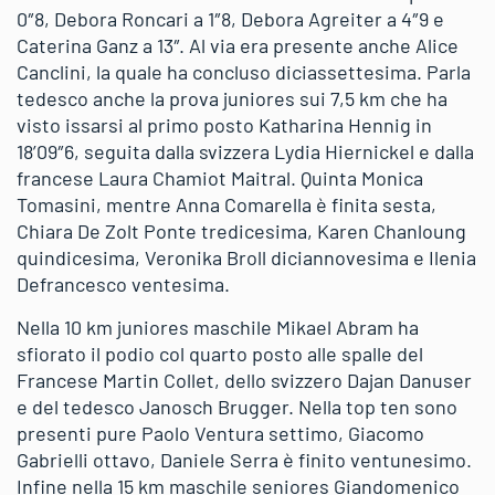
0″8, Debora Roncari a 1″8, Debora Agreiter a 4″9 e
Caterina Ganz a 13″. Al via era presente anche Alice
Canclini, la quale ha concluso diciassettesima. Parla
tedesco anche la prova juniores sui 7,5 km che ha
visto issarsi al primo posto Katharina Hennig in
18’09″6, seguita dalla svizzera Lydia Hiernickel e dalla
francese Laura Chamiot Maitral. Quinta Monica
Tomasini, mentre Anna Comarella è finita sesta,
Chiara De Zolt Ponte tredicesima, Karen Chanloung
quindicesima, Veronika Broll diciannovesima e Ilenia
Defrancesco ventesima.
Nella 10 km juniores maschile Mikael Abram ha
sfiorato il podio col quarto posto alle spalle del
Francese Martin Collet, dello svizzero Dajan Danuser
e del tedesco Janosch Brugger. Nella top ten sono
presenti pure Paolo Ventura settimo, Giacomo
Gabrielli ottavo, Daniele Serra è finito ventunesimo.
Infine nella 15 km maschile seniores Giandomenico