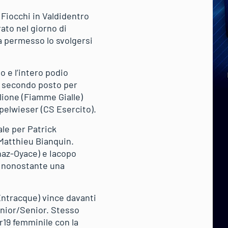
 Fiocchi in Valdidentro
trato nel giorno di
a permesso lo svolgersi
o e l’intero podio
, secondo posto per
glione (Fiamme Gialle)
pelwieser (CS Esercito).
ale per Patrick
Matthieu Bianquin.
naz-Oyace) e Iacopo
l nonostante una
Entracque) vince davanti
unior/Senior. Stesso
er19 femminile con la