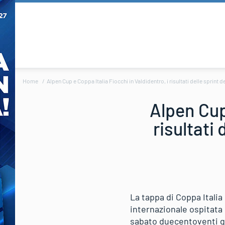
Home
Alpen Cup e Coppa Italia Fiocchi in Valdidentro, i risultati delle sprint d
Alpen Cup 
risultati
La tappa di Coppa Italia
internazionale ospitata 
sabato duecentoventi gli