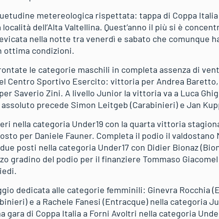
suetudine metereologica rispettata: tappa di Coppa Italia
 località dell’Alta Valtellina. Quest’anno il più si è concen
nevicata nella notte tra venerdì e sabato che comunque h
n ottima condizioni.
ontate le categorie maschili in completa assenza di vent
l Centro Sportivo Esercito: vittoria per Andrea Baretto
er Saverio Zini. A livello Junior la vittoria va a Luca Ghi
 assoluto precede Simon Leitgeb (Carabinieri) e Jan Kup
eri nella categoria Under19 con la quarta vittoria stagion
sto per Daniele Fauner. Completa il podio il valdostano 
 due posti nella categoria Under17 con Didier Bionaz (Bio
zo gradino del podio per il finanziere Tommaso Giacome
iedi.
gio dedicata alle categorie femminili: Ginevra Rocchia (
binieri) e a Rachele Fanesi (Entracque) nella categoria J
ma gara di Coppa Italia a Forni Avoltri nella categoria Und