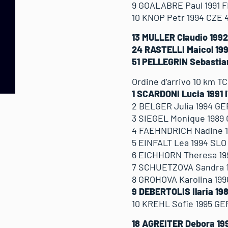
9 GOALABRE Paul 1991 FR
10 KNOP Petr 1994 CZE 4
13 MULLER Claudio 1992 
24 RASTELLI Maicol 1991
51 PELLEGRIN Sebastian
Ordine d’arrivo 10 km T
1 SCARDONI Lucia 1991 I
2 BELGER Julia 1994 GER
3 SIEGEL Monique 1989 G
4 FAEHNDRICH Nadine 199
5 EINFALT Lea 1994 SLO 
6 EICHHORN Theresa 199
7 SCHUETZOVA Sandra 19
8 GROHOVA Karolina 199
9 DEBERTOLIS Ilaria 198
10 KREHL Sofie 1995 GER
18 AGREITER Debora 199