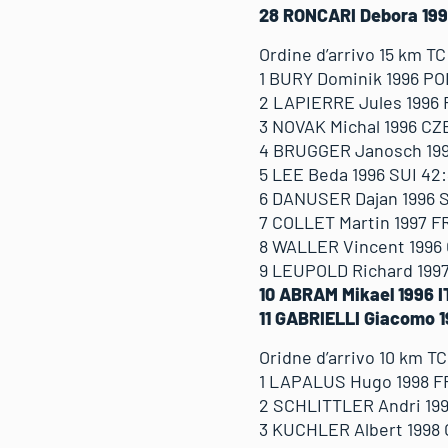
28 RONCARI Debora 1992
Ordine d’arrivo 15 km T
1 BURY Dominik 1996 PO
2 LAPIERRE Jules 1996 F
3 NOVAK Michal 1996 CZE
4 BRUGGER Janosch 1997
5 LEE Beda 1996 SUI 42:
6 DANUSER Dajan 1996 S
7 COLLET Martin 1997 FR
8 WALLER Vincent 1996 
9 LEUPOLD Richard 1997
10 ABRAM Mikael 1996 I
11 GABRIELLI Giacomo 1
Oridne d’arrivo 10 km T
1 LAPALUS Hugo 1998 F
2 SCHLITTLER Andri 1999
3 KUCHLER Albert 1998 