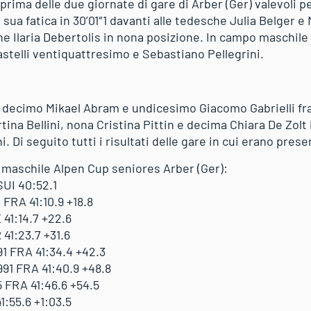
a prima delle due giornate di gare di Arber (Ger) valevoli p
sua fatica in 30’01″1 davanti alle tedesche Julia Belger e
e Ilaria Debertolis in nona posizione. In campo maschil
astelli ventiquattresimo e Sebastiano Pellegrini.
s decimo Mikael Abram e undicesimo Giacomo Gabrielli fra 
tina Bellini, nona Cristina Pittin e decima Chiara De Zolt 
i seguito tutti i risultati delle gare in cui erano present
C maschile Alpen Cup seniores Arber (Ger):
UI 40:52.1
FRA 41:10.9 +18.8
 41:14.7 +22.6
41:23.7 +31.6
1 FRA 41:34.4 +42.3
1 FRA 41:40.9 +48.8
 FRA 41:46.6 +54.5
1:55.6 +1:03.5