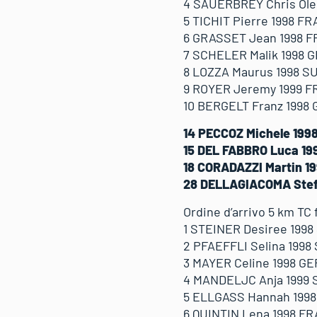
4 SAUERBREY Chris Ole 
5 TICHIT Pierre 1998 FR
6 GRASSET Jean 1998 FR
7 SCHELER Malik 1998 GE
8 LOZZA Maurus 1998 SUI
9 ROYER Jeremy 1999 FRA
10 BERGELT Franz 1998 G
14 PECCOZ Michele 1998
15 DEL FABBRO Luca 1999
18 CORADAZZI Martin 199
28 DELLAGIACOMA Stefa
Ordine d’arrivo 5 km TC
1 STEINER Desiree 1998 
2 PFAEFFLI Selina 1998 
3 MAYER Celine 1998 GE
4 MANDELJC Anja 1999 S
5 ELLGASS Hannah 1998 
6 QUINTIN Lena 1998 FRA