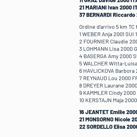
11 GRAZ Davide 2000 ITA
21 MARIANI Ivan 2000 I
37 BERNARDI Riccardo 2
Ordine d’arrivo 5 km TC
1 WEBER Anja 2001 SUI 1
2 FOURNIER Claudie 200
3 LOHMANN Lisa 2000 GE
4 BASERGA Amy 2000 SUI
5 WALCHER Witta-Luisa 
6 HAVLICKOVA Barbora 2
7 REYNAUD Lou 2000 FRA
8 DREYER Laurane 2000 
9 KAMMLER Cindy 2000 
10 KERSTAJN Maja 2000 
16 JEANTET Emilie 2000
21 MONSORNO Nicole 200
22 SORDELLO Elisa 2000 