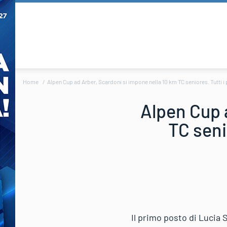
Home
Alpen Cup ad Arber, Scardoni si impone nella 10 km TC seniores. Tutti i 
Alpen Cup 
TC seni
Il primo posto di Lucia 