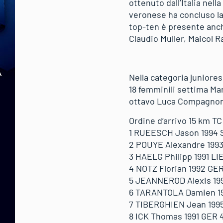
ottenuto dall’Italia nell
veronese ha concluso la 
top-ten è presente anch
Claudio Muller, Maicol R
Nella categoria juniore
18 femminili settima Mar
ottavo Luca Compagnoni. D
Ordine d’arrivo 15 km T
1 RUEESCH Jason 1994 S
2 POUYE Alexandre 1993 
3 HAELG Philipp 1991 LIE
4 NOTZ Florian 1992 GER 
5 JEANNEROD Alexis 199
6 TARANTOLA Damien 199
7 TIBERGHIEN Jean 1995
8 ICK Thomas 1991 GER 4