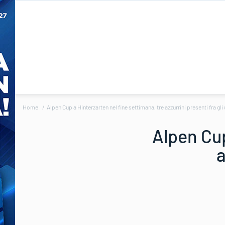
Home
Alpen Cup a Hinterzarten nel fine settimana, tre azzurrini presenti fra gli
Alpen Cup
a