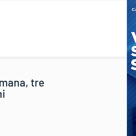
imana, tre
ni