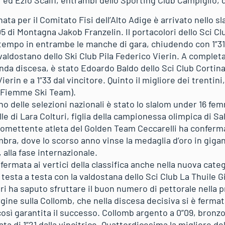
ed Ezio Scalfi, entrambi dello Sporting Club Campiglio, 
nata per il Comitato Fisi dell’Alto Adige è arrivato nello s
5 di Montagna Jakob Franzelin. Il portacolori dello Sci C
r tempo in entrambe le manche di gara, chiudendo con 1”31
 valdostano dello Ski Club Pila Federico Vierin. A completa
nda discesa, è stato Edoardo Baldo dello Sci Club Cortin
erin e a 1”33 dal vincitore. Quinto il migliore dei trentini
i Fiemme Ski Team).
no delle selezioni nazionali è stato lo slalom under 16 fe
le di Lara Colturi, figlia della campionessa olimpica di Sa
romettente atleta del Golden Team Ceccarelli ha confermat
imbra, dove lo scorso anno vinse la medaglia d’oro in gigan
, alla fase internazionale.
fermata ai vertici della classifica anche nella nuova cate
testa a testa con la valdostana dello Sci Club La Thuile 
uri ha saputo sfruttare il buon numero di pettorale nella
ine sulla Collomb, che nella discesa decisiva si è fermat
 così garantita il successo. Collomb argento a 0”09, bronzo
ata di 1”21 dalla vincitrice. Quattordicesima la migliore de