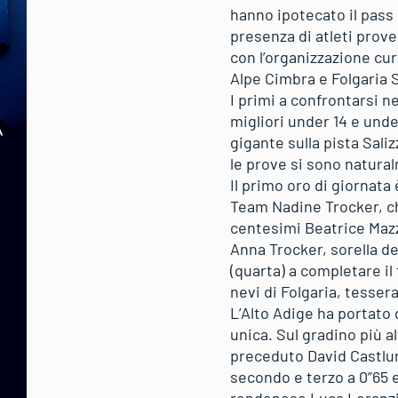
hanno ipotecato il pass
presenza di atleti prove
con l’organizzazione cur
Alpe Cimbra e Folgaria S
I primi a confrontarsi n
migliori under 14 e under
gigante sulla pista Saliz
le prove si sono natural
Il primo oro di giornata 
Team Nadine Trocker, ch
centesimi Beatrice Mazz
Anna Trocker, sorella de
(quarta) a completare il
nevi di Folgaria, tesser
L’Alto Adige ha portato
unica. Sul gradino più a
preceduto David Castlun
secondo e terzo a 0”65 e 