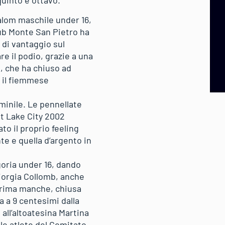
quinto e ottavo.
lalom maschile under 16,
lub Monte San Pietro ha
 di vantaggio sul
re il podio, grazie a una
a, che ha chiuso ad
, il fiemmese
mminile. Le pennellate
lt Lake City 2002
o il proprio feeling
te e quella d’argento in
goria under 16, dando
Giorgia Collomb, anche
 prima manche, chiusa
a a 9 centesimi dalla
 all’altoatesina Martina
lle atlete del Comitato