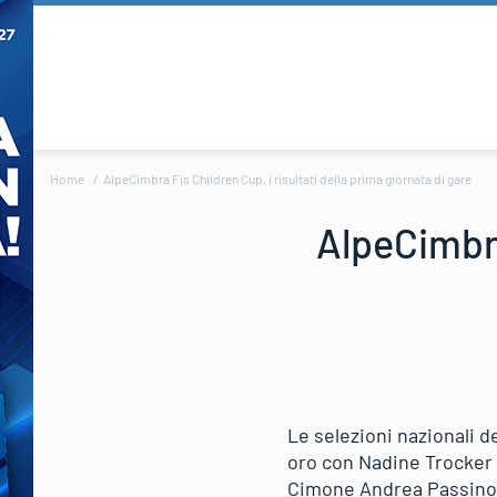
Home
AlpeCimbra Fis Children Cup, i risultati della prima giornata di gare
AlpeCimbra
Le selezioni nazionali 
oro con Nadine Trocker e
Cimone Andrea Passino, c