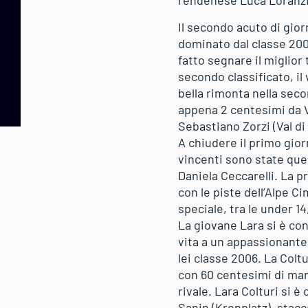
rendenese Luca Loranzi 
Il secondo acuto di gior
dominato dal classe 200
fatto segnare il miglio
secondo classificato, il
bella rimonta nella seco
appena 2 centesimi da Vi
Sebastiano Zorzi (Val d
A chiudere il primo gior
vincenti sono state quel
Daniela Ceccarelli. La p
con le piste dell’Alpe C
speciale, tra le under 14
La giovane Lara si è con
vita a un appassionante 
lei classe 2006. La Colt
con 60 centesimi di marg
rivale. Lara Colturi si è
Sanin (Kronplatz), stacc