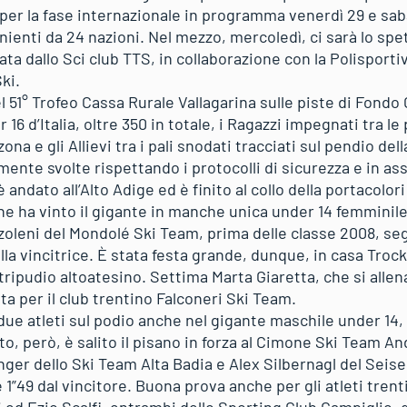
 per la fase internazionale in programma venerdì 29 e sab
nienti da 24 nazioni. Nel mezzo, mercoledì, ci sarà lo sp
ata dallo Sci club TTS, in collaborazione con la Polisporti
ki.
el 51° Trofeo Cassa Rurale Vallagarina sulle piste di Fondo
 16 d’Italia, oltre 350 in totale, i Ragazzi impegnati tra l
zona e gli Allievi tra i pali snodati tracciati sul pendio d
mente svolte rispettando i protocolli di sicurezza e in as
è andato all’Alto Adige ed è finito al collo della portacolor
e ha vinto il gigante in manche unica under 14 femminil
oleni del Mondolé Ski Team, prima delle classe 2008, seg
lla vincitrice. È stata festa grande, dunque, in casa Trock
 tripudio altoatesino. Settima Marta Giaretta, che si alle
ata per il club trentino Falconeri Ski Team.
 due atleti sul podio anche nel gigante maschile under 1
lto, però, è salito il pisano in forza al Cimone Ski Team A
ger dello Ski Team Alta Badia e Alex Silbernagl del Seis
1”49 dal vincitore. Buona prova anche per gli atleti trentin