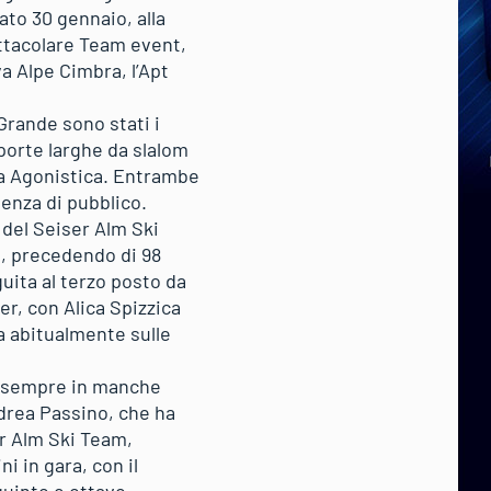
ato 30 gennaio, alla
ettacolare Team event,
va Alpe Cimbra, l’Apt
 Grande sono stati i
e porte larghe da slalom
ella Agonistica. Entrambe
senza di pubblico.
i del Seiser Alm Ski
e, precedendo di 98
uita al terzo posto da
er, con Alica Spizzica
na abitualmente sulle
4, sempre in manche
ndrea Passino, che ha
er Alm Ski Team,
i in gara, con il