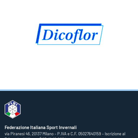
Federazione Italiana Sport Invernali
via Piranesi 46, 20137 Milano – P.IVA e C.F. 05027640159 – Iscrizione al