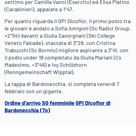
settimo per Camilla Vanni (Esercito) ed Elisa Platino
(Carabinieri), appaiate a 1″47.
Per quanto riguarda il GPI Dicoflor, il primo posto tra
le giovani è andato a Sofia Amigoni (Sc Radici Group,
+2″54) davanti a Giulia Savorgnani (Ski College
Veneto Falcade), staccata di 3″28, con Cristina
Trabucchi (Sc Bormio) migliore aspirante a 3″41, con
il podio under 18 completato da Giulia Mariani (Cs
Madesimo, +3″46) e Ivy Schölzhorn
(Renngemeinschaft Wipptal).
La tappa di Bardonecchia, si completa venerdì 7
febbraio con un gigante.
Ordine d’arrivo SG femminile GPI Dicoflor di
Bardonecchia (To)