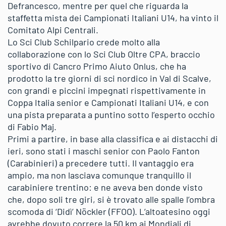
Defrancesco, mentre per quel che riguarda la
staffetta mista dei Campionati Italiani U14, ha vinto il
Comitato Alpi Centrali.
Lo Sci Club Schilpario crede molto alla
collaborazione con lo Sci Club Oltre CPA, braccio
sportivo di Cancro Primo Aiuto Onlus, che ha
prodotto la tre giorni di sci nordico in Val di Scalve,
con grandi e piccini impegnati rispettivamente in
Coppa Italia senior e Campionati Italiani U14, e con
una pista preparata a puntino sotto l’esperto occhio
di Fabio Maj.
Primi a partire, in base alla classifica e ai distacchi di
ieri, sono stati i maschi senior con Paolo Fanton
(Carabinieri) a precedere tutti. Il vantaggio era
ampio, ma non lasciava comunque tranquillo il
carabiniere trentino: e ne aveva ben donde visto
che, dopo soli tre giri, si è trovato alle spalle l’ombra
scomoda di ‘Didì’ Nöckler (FFOO). L’altoatesino oggi
avrebbe dovuto correre la 50 km ai Mondiali di