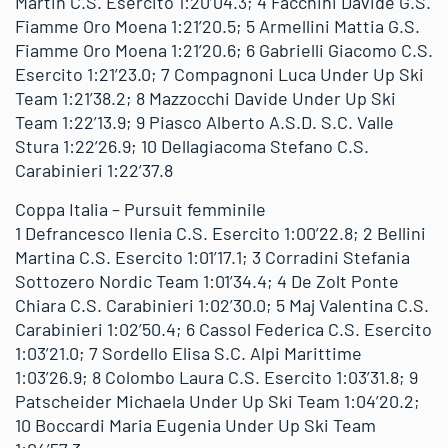
Martin C.S. Esercito 1:20’04.3; 4 Facchini Davide G.S.
Fiamme Oro Moena 1:21’20.5; 5 Armellini Mattia G.S.
Fiamme Oro Moena 1:21’20.6; 6 Gabrielli Giacomo C.S.
Esercito 1:21’23.0; 7 Compagnoni Luca Under Up Ski
Team 1:21’38.2; 8 Mazzocchi Davide Under Up Ski
Team 1:22’13.9; 9 Piasco Alberto A.S.D. S.C. Valle
Stura 1:22’26.9; 10 Dellagiacoma Stefano C.S.
Carabinieri 1:22’37.8
Coppa Italia – Pursuit femminile
1 Defrancesco Ilenia C.S. Esercito 1:00’22.8; 2 Bellini
Martina C.S. Esercito 1:01’17.1; 3 Corradini Stefania
Sottozero Nordic Team 1:01’34.4; 4 De Zolt Ponte
Chiara C.S. Carabinieri 1:02’30.0; 5 Maj Valentina C.S.
Carabinieri 1:02’50.4; 6 Cassol Federica C.S. Esercito
1:03’21.0; 7 Sordello Elisa S.C. Alpi Marittime
1:03’26.9; 8 Colombo Laura C.S. Esercito 1:03’31.8; 9
Patscheider Michaela Under Up Ski Team 1:04’20.2;
10 Boccardi Maria Eugenia Under Up Ski Team