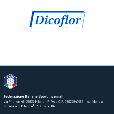
Federazione Italiana Sport Invernali
via Piranesi 46, 20137 Milano – P.IVA e C.F. 05027640159 – Iscrizione al
Tribunale di Milano n° 63, 11.12.2004