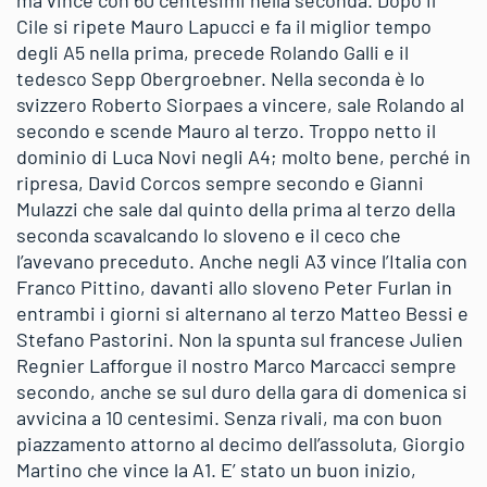
ma vince con 60 centesimi nella seconda. Dopo il
Cile si ripete Mauro Lapucci e fa il miglior tempo
degli A5 nella prima, precede Rolando Galli e il
tedesco Sepp Obergroebner. Nella seconda è lo
svizzero Roberto Siorpaes a vincere, sale Rolando al
secondo e scende Mauro al terzo. Troppo netto il
dominio di Luca Novi negli A4; molto bene, perché in
ripresa, David Corcos sempre secondo e Gianni
Mulazzi che sale dal quinto della prima al terzo della
seconda scavalcando lo sloveno e il ceco che
l’avevano preceduto. Anche negli A3 vince l’Italia con
Franco Pittino, davanti allo sloveno Peter Furlan in
entrambi i giorni si alternano al terzo Matteo Bessi e
Stefano Pastorini. Non la spunta sul francese Julien
Regnier Lafforgue il nostro Marco Marcacci sempre
secondo, anche se sul duro della gara di domenica si
avvicina a 10 centesimi. Senza rivali, ma con buon
piazzamento attorno al decimo dell’assoluta, Giorgio
Martino che vince la A1. E’ stato un buon inizio,