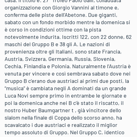
casa. Il titolo è: 27° Trofeo Paolo Galli, collaudata
organizzazione con Giorgio Vannini al timone e,
conferma delle piste dell’Abetone. Due giganti,
sabato con un fondo morbido mentre la domenica si
è corso in condizioni ottime con la pista
notevolmente indurita. Iscritti 122, con 22 donne, 62
maschi del Gruppo B e 38 gli A. Le nazioni di
provenienza oltre gli Italiani, sono state Francia,
Austria, Svizzera, Germania, Russia, Slovenia,
Cechia, Finlandia e Polonia. Naturalmente l’Austria è
venuta per vincere e così sembrava sabato dove nei
Gruppo B c’erano due austriaci ai primi due posti, la
“musica” è cambiata negli A dominati da un grande
Luca Novi sempre primo in entrambe le giornate e
poi la domenica anche nei B c’è stato il riscatto, il
nostro Huber Baumgartner t , già vincitore dello
slalom nella finale di Coppa dello scorso anno, ha
scavalcato i due austriaci e realizzato il miglior
tempo assoluto di Gruppo. Nel Gruppo C, identico