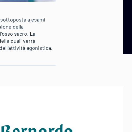
a sottoposta a esami
sione della
’osso sacro. La
elle quali verrà
ll’attività agonistica.