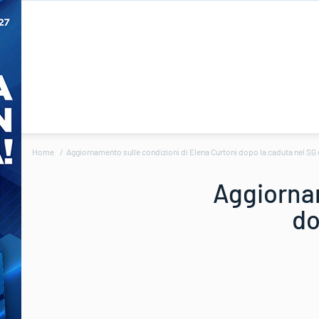
Home
Aggiornamento sulle condizioni di Elena Curtoni dopo la caduta nel SG d
Aggiornam
do