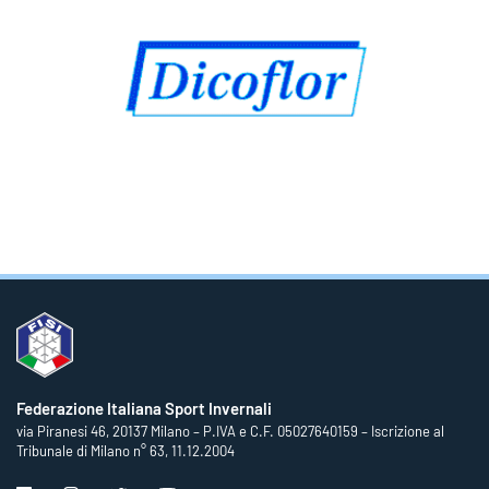
Federazione Italiana Sport Invernali
via Piranesi 46, 20137 Milano – P.IVA e C.F. 05027640159 – Iscrizione al
Tribunale di Milano n° 63, 11.12.2004