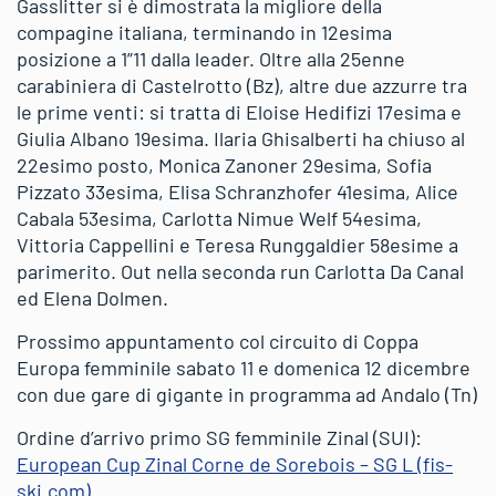
Gasslitter si è dimostrata la migliore della
compagine italiana, terminando in 12esima
posizione a 1”11 dalla leader. Oltre alla 25enne
carabiniera di Castelrotto (Bz), altre due azzurre tra
le prime venti: si tratta di Eloise Hedifizi 17esima e
Giulia Albano 19esima. Ilaria Ghisalberti ha chiuso al
22esimo posto, Monica Zanoner 29esima, Sofia
Pizzato 33esima, Elisa Schranzhofer 41esima, Alice
Cabala 53esima, Carlotta Nimue Welf 54esima,
Vittoria Cappellini e Teresa Runggaldier 58esime a
parimerito. Out nella seconda run Carlotta Da Canal
ed Elena Dolmen.
Prossimo appuntamento col circuito di Coppa
Europa femminile sabato 11 e domenica 12 dicembre
con due gare di gigante in programma ad Andalo (Tn)
Ordine d’arrivo primo SG femminile Zinal (SUI):
European Cup Zinal Corne de Sorebois – SG L (fis-
ski.com)