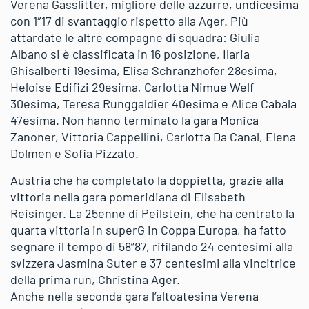
Verena Gasslitter, migliore delle azzurre, undicesima
con 1″17 di svantaggio rispetto alla Ager. Più
attardate le altre compagne di squadra: Giulia
Albano si è classificata in 16 posizione, Ilaria
Ghisalberti 19esima, Elisa Schranzhofer 28esima,
Heloise Edifizi 29esima, Carlotta Nimue Welf
30esima, Teresa Runggaldier 40esima e Alice Cabala
47esima. Non hanno terminato la gara Monica
Zanoner, Vittoria Cappellini, Carlotta Da Canal, Elena
Dolmen e Sofia Pizzato.
Austria che ha completato la doppietta, grazie alla
vittoria nella gara pomeridiana di Elisabeth
Reisinger. La 25enne di Peilstein, che ha centrato la
quarta vittoria in superG in Coppa Europa, ha fatto
segnare il tempo di 58”87, rifilando 24 centesimi alla
svizzera Jasmina Suter e 37 centesimi alla vincitrice
della prima run, Christina Ager.
Anche nella seconda gara l’altoatesina Verena