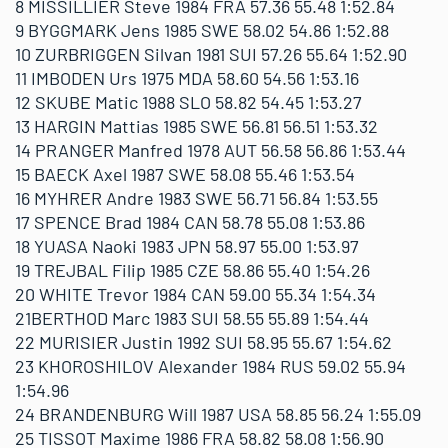
8 MISSILLIER Steve 1984 FRA 57.36 55.48 1:52.84
9 BYGGMARK Jens 1985 SWE 58.02 54.86 1:52.88
10 ZURBRIGGEN Silvan 1981 SUI 57.26 55.64 1:52.90
11 IMBODEN Urs 1975 MDA 58.60 54.56 1:53.16
12 SKUBE Matic 1988 SLO 58.82 54.45 1:53.27
13 HARGIN Mattias 1985 SWE 56.81 56.51 1:53.32
14 PRANGER Manfred 1978 AUT 56.58 56.86 1:53.44
15 BAECK Axel 1987 SWE 58.08 55.46 1:53.54
16 MYHRER Andre 1983 SWE 56.71 56.84 1:53.55
17 SPENCE Brad 1984 CAN 58.78 55.08 1:53.86
18 YUASA Naoki 1983 JPN 58.97 55.00 1:53.97
19 TREJBAL Filip 1985 CZE 58.86 55.40 1:54.26
20 WHITE Trevor 1984 CAN 59.00 55.34 1:54.34
21BERTHOD Marc 1983 SUI 58.55 55.89 1:54.44
22 MURISIER Justin 1992 SUI 58.95 55.67 1:54.62
23 KHOROSHILOV Alexander 1984 RUS 59.02 55.94
1:54.96
24 BRANDENBURG Will 1987 USA 58.85 56.24 1:55.09
25 TISSOT Maxime 1986 FRA 58.82 58.08 1:56.90