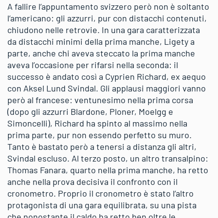
A fallire l’appuntamento svizzero però non è soltanto
l’americano: gli azzurri, pur con distacchi contenuti,
chiudono nelle retrovie. In una gara caratterizzata
da distacchi minimi della prima manche, Ligety a
parte, anche chi aveva steccato la prima manche
aveva l’occasione per rifarsi nella seconda: il
successo è andato così a Cyprien Richard, ex aequo
con Aksel Lund Svindal. Gli applausi maggiori vanno
però al francese: ventunesimo nella prima corsa
(dopo gli azzurri Blardone, Ploner, Moelgg e
Simoncelli), Richard ha spinto al massimo nella
prima parte, pur non essendo perfetto su muro.
Tanto è bastato però a tenersi a distanza gli altri,
Svindal escluso. Al terzo posto, un altro transalpino:
Thomas Fanara, quarto nella prima manche, ha retto
anche nella prova decisiva il confronto con il
cronometro. Proprio il cronometro è stato l’altro
protagonista di una gara equilibrata, su una pista
che nonostante il caldo ha retto ben oltre le