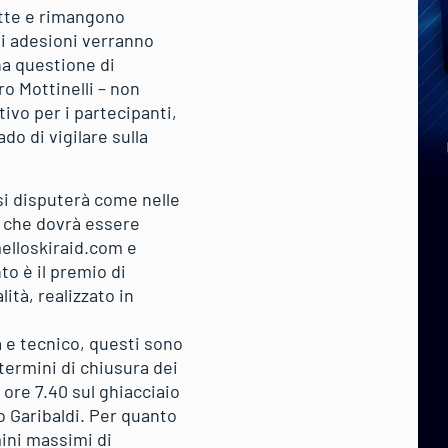
itte e rimangono
cui adesioni verranno
na questione di
ro Mottinelli – non
vo per i partecipanti,
do di vigilare sulla
 si disputerà come nelle
a che dovrà essere
elloskiraid.com e
to è il premio di
ità, realizzato in
a e tecnico, questi sono
i termini di chiusura dei
e ore 7.40 sul ghiacciaio
gio Garibaldi. Per quanto
mini massimi di