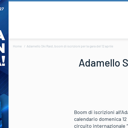
Home
Adamello Ski Raid, boom di iscrizioni per la gara del 12 aprile
Adamello Sk
Boom di iscrizioni all’A
calendario domenica 12 a
circuito internazionale 