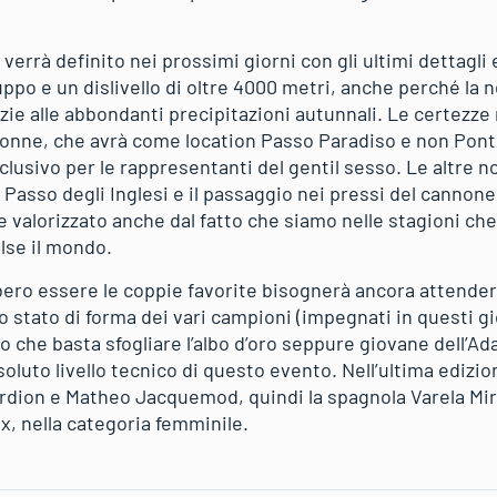
 verrà definito nei prossimi giorni con gli ultimi dettagl
uppo e un dislivello di oltre 4000 metri, anche perché la
ie alle abbondanti precipitazioni autunnali. Le certezze 
donne, che avrà come location Passo Paradiso e non Pon
sivo per le rappresentanti del gentil sesso. Le altre no
l Passo degli Inglesi e il passaggio nei pressi del cannone
 valorizzato anche dal fatto che siamo nelle stagioni che
lse il mondo.
ero essere le coppie favorite bisognerà ancora attendere 
lo stato di forma dei vari campioni (impegnati in questi g
to che basta sfogliare l’albo d’oro seppure giovane dell’Ad
ssoluto livello tecnico di questo evento. Nell’ultima edizi
rdion e Matheo Jacquemod, quindi la spagnola Varela Mir
x, nella categoria femminile.