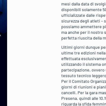
mesi dalla data di svolg
disponibili solamente 50
ufficializzate dalle ris
sicurezza degli atleti –
possiamo ammettere più 
ma anche per il nostro s
perfetta riuscita della 
Ultimi giorni dunque per
ultime tre edizioni nel
effettuata esclusivamen
utilizzando il sistema o
partecipazione, ovvero u
tessuto tecnico leggero
Per il Comitato Organizz
giorni di riunioni e pian
cancelli. Per la gara mas
Presena, quindi alle 10.1
riguarda la sfida femmini