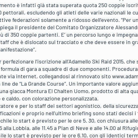
imento è infatti già stata superata quota 250 coppie iscr
 pettorali, escludendo gli atleti delle varie nazionali le 
pettive federazioni solamente a ridosso dell’evento. “Per u
 spiega il presidente del Comitato Organizzatore Alessand
di 350 coppie partenti. E’ un percorso lungo e impegnati
taff che è dislocato sul tracciato e che deve essere in gra
manifestazione”.
 perfezionare l’iscrizione all’Adamello Ski Raid 2015, che
la formula di gara a squadre di due componenti. Procedur
te via internet, collegandosi al rinnovato sito www.adam
n line de “La Grande Course”. Un importante valore aggiun
na giacca Montura El Chalten Uomo, prodotto di alta qual
 e caldo, con colorazione personalizzata.
atore e per lo staff dei settori agonistico, della sicurezz
ificazioni e proprio nell’ultimo briefing sono stati decisi 
chile lo start è previsto per le ore 5. 30, con chiusura all
5 alla Lobbia, alle 11.45 a Pian di Neve e alle 14.00 al Rifu
le lo start è previsto per le ore 6.10, con gli identici ter