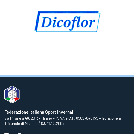
Federazione Italiana Sport Invernali
via Piranesi 46, 20137 Milano – P.IVA e C.F. 05027640159 – Iscrizione al
Tribunale di Milano n° 63, 11.12.2004