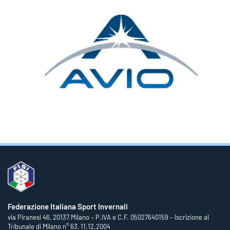
Federazione Italiana Sport Invernali
via Piranesi 46, 20137 Milano – P.IVA e C.F. 05027640159 – Iscrizione al
Tribunale di Milano n° 63, 11.12.2004