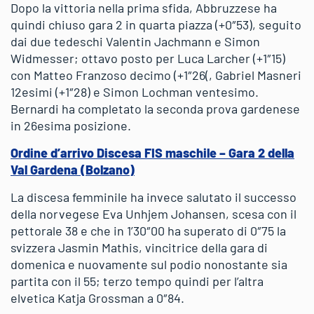
Dopo la vittoria nella prima sfida, Abbruzzese ha
quindi chiuso gara 2 in quarta piazza (+0″53), seguito
dai due tedeschi Valentin Jachmann e Simon
Widmesser; ottavo posto per Luca Larcher (+1″15)
con Matteo Franzoso decimo (+1″26(, Gabriel Masneri
12esimi (+1″28) e Simon Lochman ventesimo.
Bernardi ha completato la seconda prova gardenese
in 26esima posizione.
Ordine d’arrivo Discesa FIS maschile – Gara 2 della
Val Gardena (Bolzano)
La discesa femminile ha invece salutato il successo
della norvegese Eva Unhjem Johansen, scesa con il
pettorale 38 e che in 1’30″00 ha superato di 0″75 la
svizzera Jasmin Mathis, vincitrice della gara di
domenica e nuovamente sul podio nonostante sia
partita con il 55; terzo tempo quindi per l’altra
elvetica Katja Grossman a 0″84.