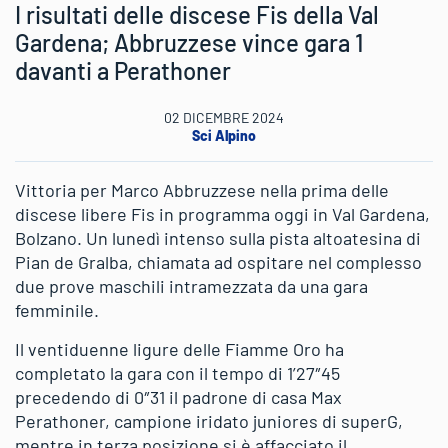
I risultati delle discese Fis della Val
Gardena; Abbruzzese vince gara 1
davanti a Perathoner
02 DICEMBRE 2024
Sci Alpino
Vittoria per Marco Abbruzzese nella prima delle
discese libere Fis in programma oggi in Val Gardena,
Bolzano. Un lunedì intenso sulla pista altoatesina di
Pian de Gralba, chiamata ad ospitare nel complesso
due prove maschili intramezzata da una gara
femminile.
Il ventiduenne ligure delle Fiamme Oro ha
completato la gara con il tempo di 1’27″45
precedendo di 0″31 il padrone di casa Max
Perathoner, campione iridato juniores di superG,
mentre in terza posizione si è affacciato il