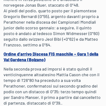
norvegese Jonas Buer, staccato di 0″48.
Ai piedi del podio, quarto posto per il piemontese
Gregorio Bernardi (0″55), argento davanti proprio a
Perathoner nella discesa dei Campionati Mondiali
junior dello scorso gennaio: a seguire, il quinto
posto è andato al tedesco Simon Widmesser (0″60)
seguito dallo svizzero Jeol Bibi (+0″62) e da Matteo
Franzoso, settimo a 0″64.
Ordine d’arrivo Discesa FIS maschile – Gara 1 della
Val Gardena (Bolzano)
Nella seconda prova ad imporsi è stato quindi il
venticinquenne altoatesino Mattia Cason che con il
tempo di 1’26″80 ha preceduto a sua volta
Perathoner, confermatosi sul secondo gradino del
podio con un distacco di 0″35; terzo tempo quindi
per Sandro Manser, il primo a partire dal cancelletto
di partenza, distaccato di 0″39..