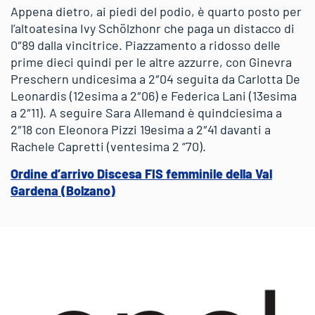
Appena dietro, ai piedi del podio, è quarto posto per
l’altoatesina Ivy Schölzhonr che paga un distacco di
0″89 dalla vincitrice. Piazzamento a ridosso delle
prime dieci quindi per le altre azzurre, con Ginevra
Preschern undicesima a 2″04 seguita da Carlotta De
Leonardis (12esima a 2″06) e Federica Lani (13esima
a 2″11). A seguire Sara Allemand è quindciesima a
2″18 con Eleonora Pizzi 19esima a 2″41 davanti a
Rachele Capretti (ventesima 2 “70).
Ordine d’arrivo Discesa FIS femminile della Val
Gardena (Bolzano)