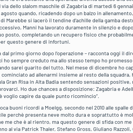
al via dello slalom maschile di Zagabria di martedì 6 genna
 agosto quando, ricadendo dopo un balzo in allenamento,
o di Marebbe si lacerò il tendine d’achille della gamba des
ccessivo, Manni ha lavorato duramente in silenzio e dopo
suo posto, completando un recupero fisico che probabil
 per questo genere di infortuni.
 dal primo giorno dopo l’operazione – racconta oggi il dir
 ci ho sempre creduto ma allo stesso tempo ho promesso
ndo sarei guarito del tutto. Nel mese di dicembre ho cap
cominciato ad allenarmi insieme al resto della squadra, 
sula Gran Risa in Alta Badia sentendo sensazioni positive
provarci. Ho due chances a disposizione: Zagabria e Ad
è voglio capire da quale punto ricomincio”.
voca buoni ricordi a Moelgg, secondo nel 2010 alle spalle d
icile perchè presenta neve molto dura e soprattutto è mo
me me che è al rientro, ma questo genere di sfida con me 
o al via Patrick Thaler, Stefano Gross, Giuliano Razzoli, 