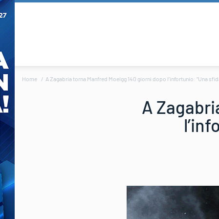
Home
A Zagabria torna Manfred Moelgg 140 giorni dopo l’infortunio: “Una sfi
A Zagabri
l’in