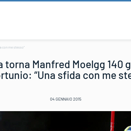
da con me stesso”
a torna Manfred Moelgg 140 g
fortunio: “Una sfida con me st
04 GENNAIO 2015