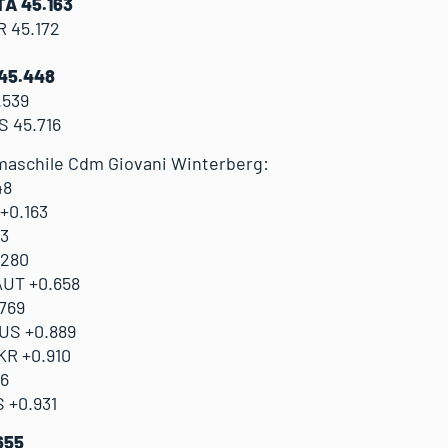
TA 45.163
R 45.172
 45.448
.539
S 45.716
 maschile Cdm Giovani Winterberg:
48
+0.163
63
.280
AUT +0.658
.769
US +0.889
KR +0.910
26
 +0.931
655