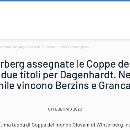
genhardt. Nel singolo maschile vincono Berzins e Grancagnolo
rberg assegnate le Coppe d
 due titoli per Dagenhardt. Ne
ile vincono Berzins e Granc
01 FEBBRAIO 2020
ltima tappa di Coppa del mondo Giovani di Winterberg. nel