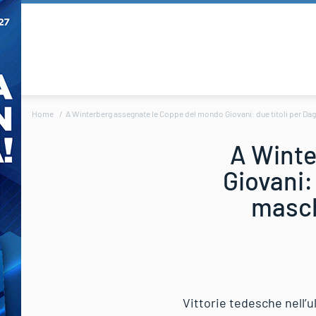
Home
A Winterberg assegnate le Coppe del mondo Giovani: due titoli per Da
A Winte
Giovani:
masch
Vittorie tedesche nell’u