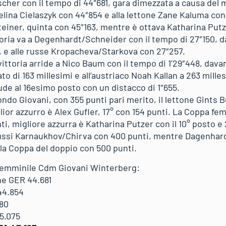
scher con il tempo di 44″681, gara dimezzata a causa del 
ina Cielaszyk con 44″854 e alla lettone Zane Kaluma con
teiner, quinta con 45″163, mentre è ottava Katharina Putz
toria va a Degenhardt/Schneider con il tempo di 27″150, d
 e alle russe Kropacheva/Starkova con 27″257.
vittoria arride a Nico Baum con il tempo di 1’29″448, dava
o di 163 millesimi e all’austriaco Noah Kallan a 263 mille
iude al 16esimo posto con un distacco di 1″655.
do Giovani, con 355 punti pari merito, il lettone Gints B
or azzurro è Alex Gufler, 17° con 154 punti. La Coppa fe
, migliore azzurra è Katharina Putzer con il 10° posto e 
i russi Karnaukhov/Chirva con 400 punti, mentre Dagenhard
la Coppa del doppio con 500 punti.
 femminile Cdm Giovani Winterberg:
ne GER 44.681
44.854
80
5.075