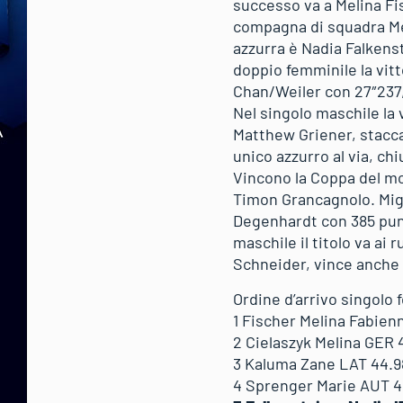
successo va a Melina Fi
compagna di squadra Mel
azzurra è Nadia Falkens
doppio femminile la vit
Chan/Weiler con 27″237,
Nel singolo maschile la 
Matthew Griener, staccat
unico azzurro al via, ch
Vincono la Coppa del mon
Timon Grancagnolo. Migli
Degenhardt con 385 punti
maschile il titolo va a
Schneider, vince anche 
Ordine d’arrivo singolo
1 Fischer Melina Fabien
2 Cielaszyk Melina GER 
3 Kaluma Zane LAT 44.9
4 Sprenger Marie AUT 4