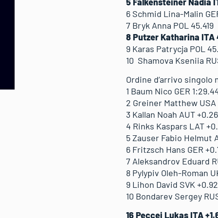
5 Falkensteiner Nadia I
6 Schmid Lina-Malin GE
7 Bryk Anna POL 45.419
8 Putzer Katharina ITA
9 Karas Patrycja POL 45
10 Shamova Kseniia RU
Ordine d’arrivo singolo
1 Baum Nico GER 1:29.4
2 Greiner Matthew USA 
3 Kallan Noah AUT +0.2
4 Rinks Kaspars LAT +0
5 Zauser Fabio Helmut 
6 Fritzsch Hans GER +0
7 Aleksandrov Eduard R
8 Pylypiv Oleh-Roman U
9 Lihon David SVK +0.9
10 Bondarev Sergey RUS
16 Peccei Lukas ITA +1.