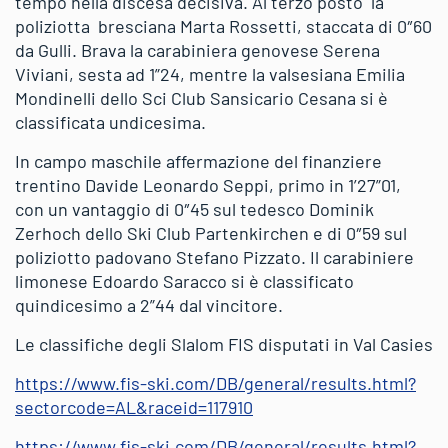
tempo nella discesa decisiva. Al terzo posto la
poliziotta bresciana Marta Rossetti, staccata di 0″60
da Gulli. Brava la carabiniera genovese Serena
Viviani, sesta ad 1”24, mentre la valsesiana Emilia
Mondinelli dello Sci Club Sansicario Cesana si è
classificata undicesima.
In campo maschile affermazione del finanziere
trentino Davide Leonardo Seppi, primo in 1’27”01,
con un vantaggio di 0″45 sul tedesco Dominik
Zerhoch dello Ski Club Partenkirchen e di 0″59 sul
poliziotto padovano Stefano Pizzato. Il carabiniere
limonese Edoardo Saracco si è classificato
quindicesimo a 2”44 dal vincitore.
Le classifiche degli Slalom FIS disputati in Val Casies
https://www.fis-ski.com/DB/general/results.html?
sectorcode=AL&raceid=117910
https://www.fis-ski.com/DB/general/results.html?