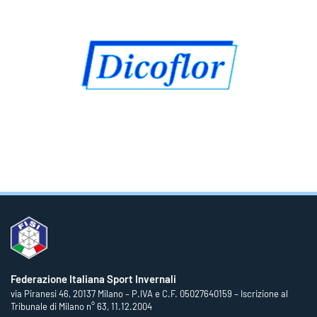
Federazione Italiana Sport Invernali
via Piranesi 46, 20137 Milano – P.IVA e C.F. 05027640159 – Iscrizione al
Tribunale di Milano n° 63, 11.12.2004