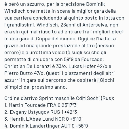
è però un azzurro, per la precisione Dominik
Windisch che mette in scena la miglior gara della
sua carriera concludendo al quinto posto in lotta con
i grandissimi. Windisch, 23anni di Anterselva, non
era sin qui mai riuscito ad entrare fra i migliori dieci
in una gara di Coppa del mondo. Oggi ce l’ha fatta
grazie ad una grande prestazione al tiro (nessun
errore) e a un’ottima velocità sugli sci che gli
permette di chiudere con 59″9 da Fourcade.
Christian De Lorenzi è 33/o, Lukas Hofer 42/o e
Pietro Dutto 47/o. Questi i piazzamenti degli altri
azzurri in gara sul percorso che ospiterà i Giochi
olimpici del prossimo anno.
Ordine d’arrivo Sprint maschile CdM Sochi (Rus):
1. Martin Fourcade FRA 0 25’17″3
2. Evgeny Ustyugov RUS 1 +42″3
3. Henrik L’Abee Lund NOR 0 +51″0
4. Dominik Landertinger AUT 0 +56″9