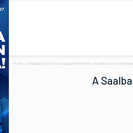
Home
A Saalbach 2025 tocca al gigante femminile, le quattro azzurre impegna
A Saalba