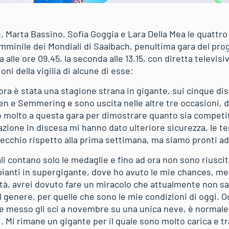
 Marta Bassino, Sofia Goggia e Lara Della Mea le quattro 
femminile dei Mondiali di Saalbach, penultima gara del pr
alle ore 09.45, la seconda alle 13.15, con diretta televisi
ni della vigilia di alcune di esse:
ra è stata una stagione strana in gigante, sui cinque dis
en e Semmering e sono uscita nelle altre tre occasioni,
 molto a questa gara per dimostrare quanto sia competiti
azione in discesa mi hanno dato ulteriore sicurezza, le t
recchio rispetto alla prima settimana, ma siamo pronti ad
li contano solo le medaglie e fino ad ora non sono riuscit
anti in supergigante, dove ho avuto le mie chances, me
lità, avrei dovuto fare un miracolo che attualmente non s
 genere, per quelle che sono le mie condizioni di oggi. O
re messo gli sci a novembre su una unica neve, è normale
 Mi rimane un gigante per il quale sono molto carica e tra