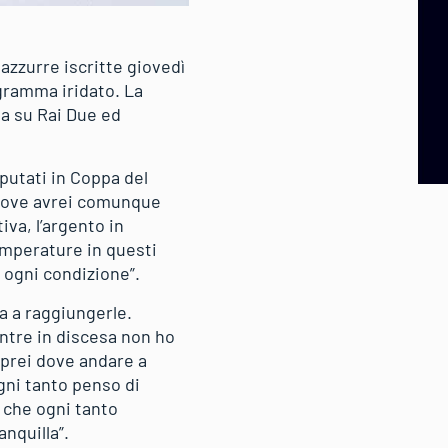
azzurre iscritte giovedì
ogramma iridato. La
va su Rai Due ed
putati in Coppa del
 dove avrei comunque
va, l’argento in
emperature in questi
 ogni condizione”.
a a raggiungerle.
ntre in discesa non ho
aprei dove andare a
gni tanto penso di
 che ogni tanto
nquilla”.