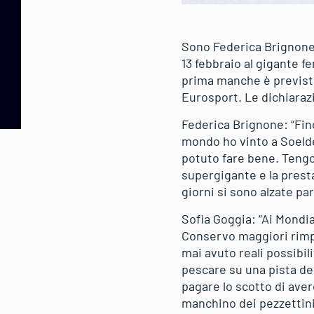
Sono Federica Brignone,
13 febbraio al gigante 
prima manche è prevista 
Eurosport. Le dichiarazio
Federica Brignone: “Fino
mondo ho vinto a Soeld
potuto fare bene. Tengo
supergigante e la prest
giorni si sono alzate pa
Sofia Goggia: “Ai Mondia
Conservo maggiori rimpi
mai avuto reali possibi
pescare su una pista del
pagare lo scotto di ave
manchino dei pezzettini.